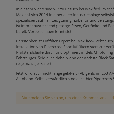
In diesem Video sind wir zu Besuch bei Maxified im sc
Max hat sich 2014 in einer alten Industrieanlage selbsts
spezialisiert auf Fahrzeugtuning, Zubehör und Leistung
ist immer ausreichend gesorgt: Essen, Getränke und Ra
bereit. Vorbeischauen lohnt sich!
Christopher ist Luftfilter Expert bei Maxified- Steht euc
Installation von Pipercross Sportluftfiltern stets zur Ve
Prüfstandsläufe durch und optimiert mittels Chiptuning 
Fahrzeuges. Seid auch dabei wenn der nächste Black Sat
regelmäßig eskaliert!
Jetzt wird auch nicht lange gefakelt - Ab gehts im E63 
Autobahn. Selbstverständlich sind auch hier Pipercross S
x
Bitte melden Sie sich an, um einen Kommentar zu sc