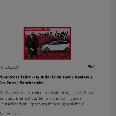
Pipercross PK424
ntare zum Artikel Toyota GR Yaris - Wir holen unser neues Proj
Kommentare 
0
16.03.2021
Pipercross fährt - Hyundai i20N Test | Review |
Car Porn | Fahrbericht
Wir haben für euch wiedermal ein richtig geiles Gerät
am Start. Diesmal durften wir uns von Hyundai
Deutschland ein Erprobungsfahrzeug ausleihen!
Weiterlesen