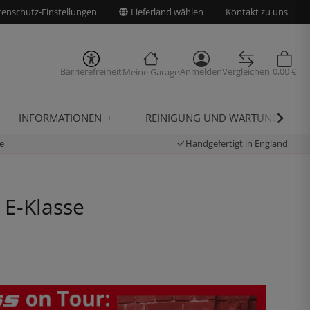
enschutz-Einstellungen
Lieferland wählen
Kontakt zu uns
Barrierefreiheit
Anmelden
Vergleichen
0,00 €
Meine Garage
INFORMATIONEN
REINIGUNG UND WARTUNG
e
Handgefertigt in England
 E-Klasse