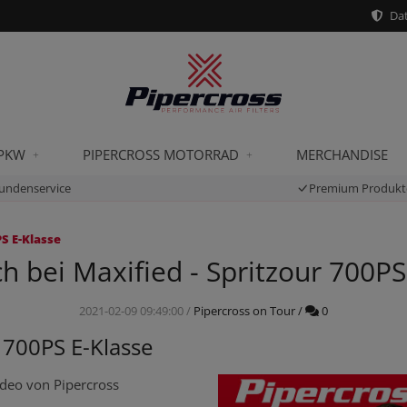
Dat
 PKW
PIPERCROSS MOTORRAD
MERCHANDISE
undenservice
Premium Produkt
PS E-Klasse
h bei Maxified - Spritzour 700PS
Kommentare
2021-02-09 09:49:00
/
Pipercross on Tour
/
0
 700PS E-Klasse
deo von Pipercross