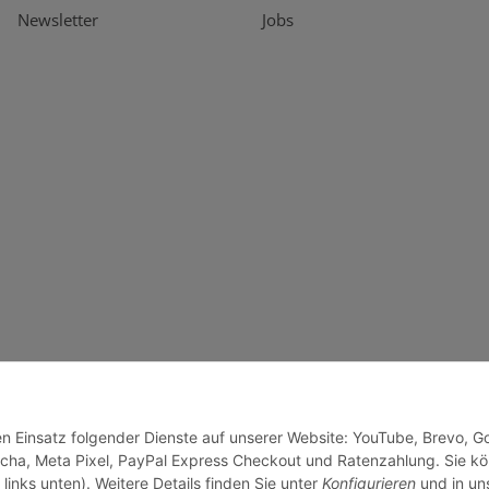
Newsletter
Jobs
den Einsatz folgender Dienste auf unserer Website: YouTube, Brevo, G
cha, Meta Pixel, PayPal Express Checkout und Ratenzahlung. Sie k
links unten). Weitere Details finden Sie unter
Konfigurieren
und in un