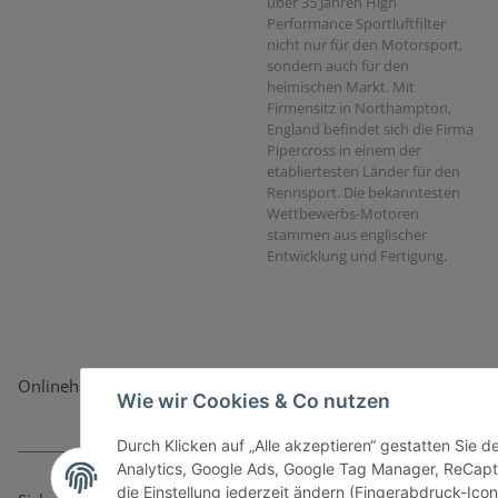
über 35 Jahren High
Performance Sportluftfilter
nicht nur für den Motorsport,
sondern auch für den
heimischen Markt. Mit
Firmensitz in Northampton,
England befindet sich die Firma
Pipercross in einem der
etabliertesten Länder für den
Rennsport. Die bekanntesten
Wettbewerbs-Motoren
stammen aus englischer
Entwicklung und Fertigung.
Onlinehandel basiert auf Vertrauen:
Wie wir Cookies & Co nutzen
Durch Klicken auf „Alle akzeptieren“ gestatten Sie 
Analytics, Google Ads, Google Tag Manager, ReCapt
die Einstellung jederzeit ändern (Fingerabdruck-Icon 