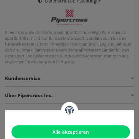
Datenschutz-Einstellungen
Pipercross entwickelt schon seit über 35 Jahren High Performance
Sportluftfilter nicht nur für den Motorsport, sondern auch für den
heimischen Markt. Mit Firmensitz in Northampton, England befindet
sich die Firma Pipercross in einem der etabliertesten Länder für den
Rennsport. Die bekanntesten Wettbewerbs-Motoren stammen aus
englischer Entwicklung und Fertigung.
Kundenservice
Über Pipercross Inc.
Informationen
Gesetzliche Informationen
Alle akzeptieren