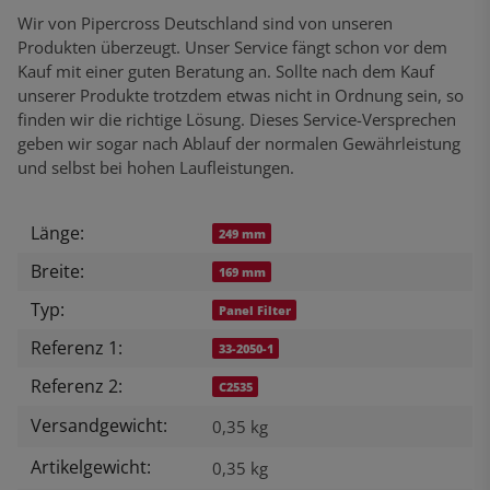
Wir von Pipercross Deutschland sind von unseren
Produkten überzeugt. Unser Service fängt schon vor dem
Kauf mit einer guten Beratung an. Sollte nach dem Kauf
unserer Produkte trotzdem etwas nicht in Ordnung sein, so
finden wir die richtige Lösung. Dieses Service-Versprechen
geben wir sogar nach Ablauf der normalen Gewährleistung
und selbst bei hohen Laufleistungen.
Länge:
Produkteigenschaft
Wert
249 mm
Breite:
169 mm
Typ:
Panel Filter
Referenz 1:
33-2050-1
Referenz 2:
C2535
Versandgewicht:
0,35 kg
Artikelgewicht:
0,35
kg