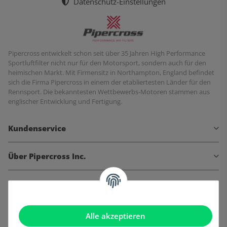
Datenschutz-Einstellungen
Pipercross entwickelt schon seit über 35 Jahren High Performance
Sportluftfilter nicht nur für den Motorsport, sondern auch für den
heimischen Markt. Mit Firmensitz in Northampton, England befindet
sich die Firma Pipercross in einem der etabliertesten Länder für den
Rennsport. Die bekanntesten Wettbewerbs-Motoren stammen aus
englischer Entwicklung und Fertigung.
Kundenservice
Über Pipercross Inc.
Informationen
Gesetzliche Informationen
Alle akzeptieren