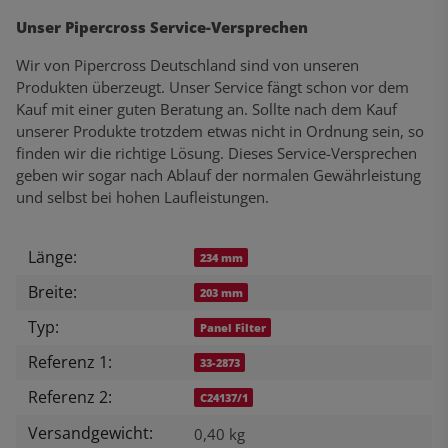
Unser Pipercross Service-Versprechen
Wir von Pipercross Deutschland sind von unseren
Produkten überzeugt. Unser Service fängt schon vor dem
Kauf mit einer guten Beratung an. Sollte nach dem Kauf
unserer Produkte trotzdem etwas nicht in Ordnung sein, so
finden wir die richtige Lösung. Dieses Service-Versprechen
geben wir sogar nach Ablauf der normalen Gewährleistung
und selbst bei hohen Laufleistungen.
Länge:
Produkteigenschaft
Wert
234 mm
Breite:
203 mm
Typ:
Panel Filter
Referenz 1:
33-2873
Referenz 2:
C24137/1
Versandgewicht:
0,40 kg