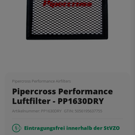
Pipercross Performance Airfilters
Pipercross Performance
Luftfilter - PP1630DRY
Artikelnummer:
PP1630DRY
GTIN:
5056195637755
Eintragungsfrei innerhalb der StVZO