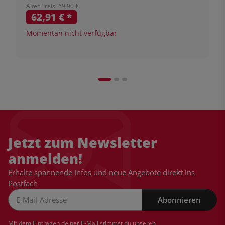
Alter Preis: 69,90 €
62,91 €
*
Momentan nicht verfügbar
Jetzt zum Newsletter
anmelden!
Erhalte spannende Infos und neue Angebote direkt ins
Postfach
Abonnieren
Newsletter Abonnieren
Mit dem Eintragen deiner E-Mail stimmst du unseren