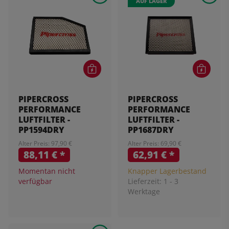
AUF LAGER
PIPERCROSS
PIPERCROSS
PERFORMANCE
PERFORMANCE
LUFTFILTER -
LUFTFILTER -
PP1594DRY
PP1687DRY
Alter Preis: 97,90 €
Alter Preis: 69,90 €
88,11 €
*
62,91 €
*
Momentan nicht
Knapper Lagerbestand
verfügbar
Lieferzeit:
1 - 3
Werktage