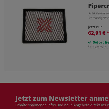
Piperc
Artikelnumme
Versandgewic
jetzt nur
62,91 €
Sofort li
Lieferzeit:
1
Jetzt zum Newsletter anme
Erhalte spannende Infos und neue Angebote direkt ins 