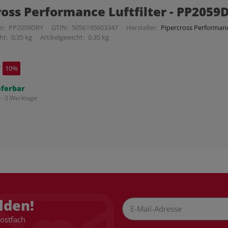
ross Performance Luftfilter - PP2059
r:
PP2059DRY
GTIN:
5056195603347
Hersteller:
Pipercross Performance
ht:
0,35 kg
Artikelgewicht:
0,35 kg
*
10%
eferbar
 - 3 Werktage
lden!
Postfach
Newsletter Abonnieren