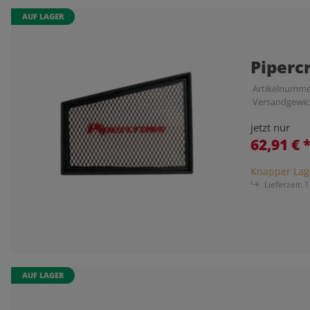
AUF LAGER
Piperc
Artikelnumme
Versandgewic
jetzt nur
62,91 €
Knapper Lag
Lieferzeit:
1
AUF LAGER