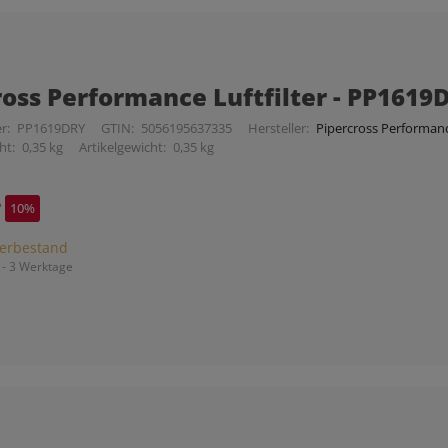
ross Performance Luftfilter - PP1619
r:
PP1619DRY
GTIN:
5056195637335
Hersteller:
Pipercross Performance
ht:
0,35 kg
Artikelgewicht:
0,35 kg
*
10%
erbestand
 - 3 Werktage