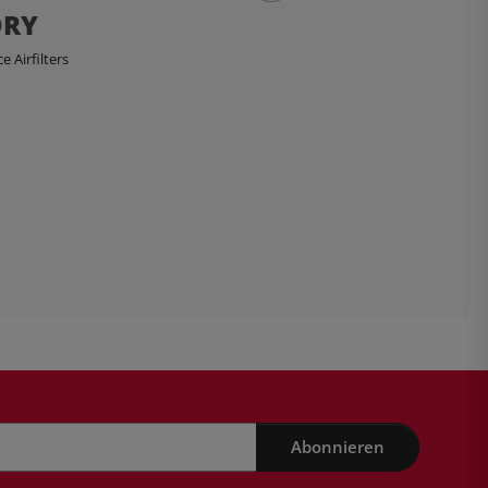
DRY
 Airfilters
Abonnieren