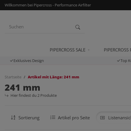
Willkommen bei Pipercross - Performance Airfilter
PIPERCROSS SALE
PIPERCROSS
Exklusives Design
Top K
Startseite
Artikel mit Länge: 241 mm
241 mm
Hier findest du 2 Produkte
Sortierung
Artikel pro Seite
Listenansic