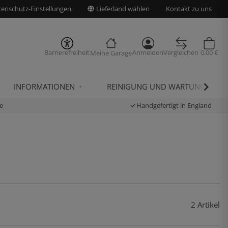
enschutz-Einstellungen
Lieferland wählen
Kontakt zu uns
Barrierefreiheit
Anmelden
Vergleichen
0,00 €
Meine Garage
INFORMATIONEN
REINIGUNG UND WARTUNG
e
Handgefertigt in England
2 Artikel