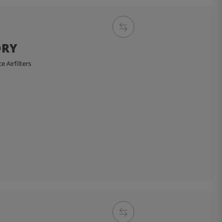
DRY
 Airfilters