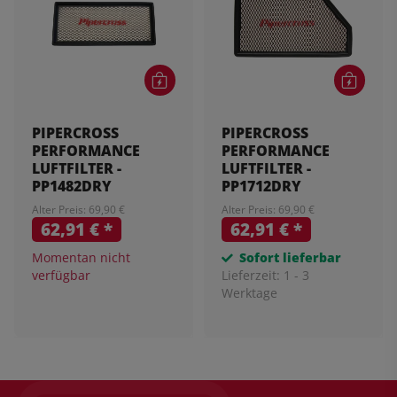
PIPERCROSS
PIPERCROSS
PERFORMANCE
PERFORMANCE
LUFTFILTER -
LUFTFILTER -
PP1482DRY
PP1712DRY
Alter Preis: 69,90 €
Alter Preis: 69,90 €
62,91 €
*
62,91 €
*
Momentan nicht
Sofort lieferbar
verfügbar
Lieferzeit:
1 - 3
Werktage