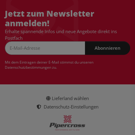
Jetzt zum Newsletter
anmelden!
Erhalte spannende Infos und neue Angebote direkt ins
Postfach
Abonnieren
Newsletter Abonnieren
Mit dem Eintragen deiner E-Mail stimmst du unseren
Datenschutzbestimmungen
zu.
Lieferland wählen
Datenschutz-Einstellungen