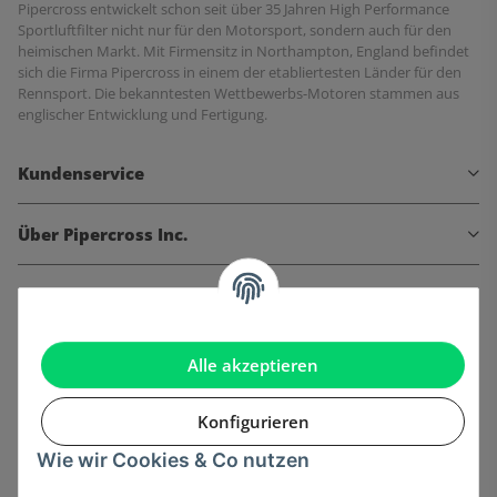
Pipercross entwickelt schon seit über 35 Jahren High Performance
Sportluftfilter nicht nur für den Motorsport, sondern auch für den
heimischen Markt. Mit Firmensitz in Northampton, England befindet
sich die Firma Pipercross in einem der etabliertesten Länder für den
Rennsport. Die bekanntesten Wettbewerbs-Motoren stammen aus
englischer Entwicklung und Fertigung.
Kundenservice
Über Pipercross Inc.
Informationen
Gesetzliche Informationen
Alle akzeptieren
Konfigurieren
Wie wir Cookies & Co nutzen
Onlinehandel basiert auf Vertrauen: