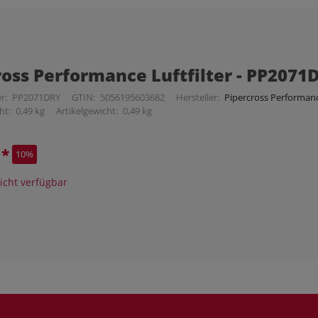
ross Performance Luftfilter - PP2071
r:
PP2071DRY
GTIN:
5056195603682
Hersteller:
Pipercross Performance
ht:
0,49 kg
Artikelgewicht:
0,49 kg
€
*
10%
cht verfügbar