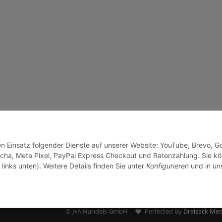
den Einsatz folgender Dienste auf unserer Website: YouTube, Brevo, G
cha, Meta Pixel, PayPal Express Checkout und Ratenzahlung. Sie k
links unten). Weitere Details finden Sie unter
Konfigurieren
und in un
© J+A Handels GmbH
Perfected by
Dreizack Med