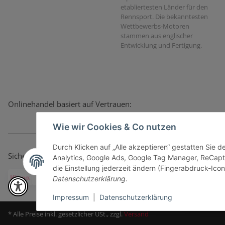
etabliertesten Länder für den
Rennsport. Die bekanntesten
Wettbewerbs-Motoren
stammen aus englischer
Entwicklung und Fertigung.
Onlinehandel basiert auf Vertrauen:
Wie wir Cookies & Co nutzen
Durch Klicken auf „Alle akzeptieren“ gestatten Sie 
Sicher bezahlen via:
Analytics, Google Ads, Google Tag Manager, ReCapt
die Einstellung jederzeit ändern (Fingerabdruck-Icon 
Datenschutzerklärung
.
Impressum
|
Datenschutzerklärung
* Alle Preise inkl. gesetzlicher USt., zzgl.
Versand