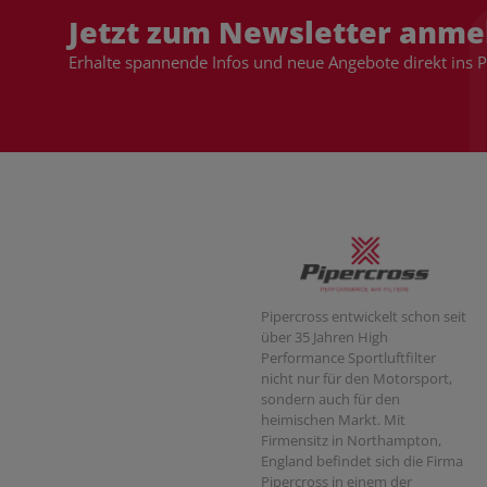
Jetzt zum Newsletter anme
Erhalte spannende Infos und neue Angebote direkt ins 
Pipercross entwickelt schon seit
über 35 Jahren High
Performance Sportluftfilter
nicht nur für den Motorsport,
sondern auch für den
heimischen Markt. Mit
Firmensitz in Northampton,
England befindet sich die Firma
Pipercross in einem der