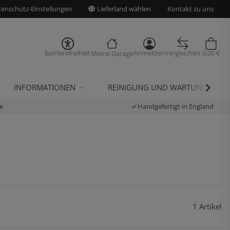
enschutz-Einstellungen
Lieferland wählen
Kontakt zu uns
Barrierefreiheit
Anmelden
Vergleichen
0,00 €
Meine Garage
INFORMATIONEN
REINIGUNG UND WARTUNG
e
Handgefertigt in England
1 Artikel