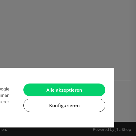
oogle
Alle akzeptieren
önnen
serer
Konfigurieren
ien.
Powered by
JTL-Shop