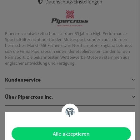
Datenschutz-Einstellungen
Pipercross entwickelt schon seit über 35 Jahren High Performance
Sportluftfilter nicht nur für den Motorsport, sondern auch für den
heimischen Markt. Mit Firmensitz in Northampton, England befindet
sich die Firma Pipercross in einem der etabliertesten Länder für den
Rennsport. Die bekanntesten Wettbewerbs-Motoren stammen aus
englischer Entwicklung und Fertigung.
Kundenservice
Über Pipercross Inc.
Informationen
Gesetzliche Informationen
Alle akzeptieren