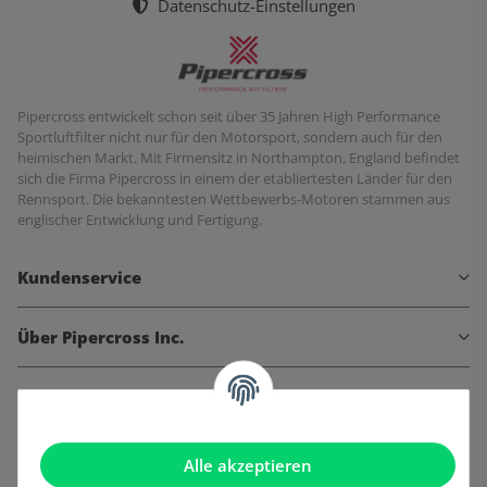
Datenschutz-Einstellungen
Pipercross entwickelt schon seit über 35 Jahren High Performance
Sportluftfilter nicht nur für den Motorsport, sondern auch für den
heimischen Markt. Mit Firmensitz in Northampton, England befindet
sich die Firma Pipercross in einem der etabliertesten Länder für den
Rennsport. Die bekanntesten Wettbewerbs-Motoren stammen aus
englischer Entwicklung und Fertigung.
Kundenservice
Über Pipercross Inc.
Informationen
Gesetzliche Informationen
Alle akzeptieren