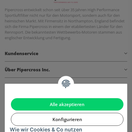
Pipercross entwickelt schon seit über 35 Jahren High Performance
Sportluftfilter nicht nur für den Motorsport, sondern auch für den
heimischen Markt. Mit Firmensitz in Northampton, England befindet
sich die Firma Pipercross in einem der etabliertesten Länder für den
Rennsport. Die bekanntesten Wettbewerbs-Motoren stammen aus
englischer Entwicklung und Fertigung.
Kundenservice
Über Pipercross Inc.
Informationen
Gesetzliche Informationen
Alle akzeptieren
Konfigurieren
Wie wir Cookies & Co nutzen