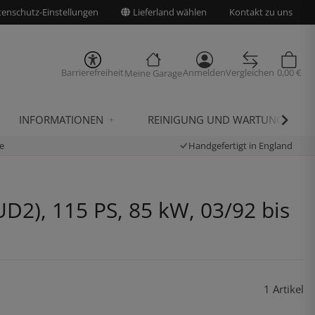
enschutz-Einstellungen
Lieferland wählen
Kontakt zu uns
Barrierefreiheit
Anmelden
Vergleichen
0,00 €
Meine Garage
INFORMATIONEN
REINIGUNG UND WARTUNG
e
Handgefertigt in England
D2), 115 PS, 85 kW, 03/92 bis
1 Artikel