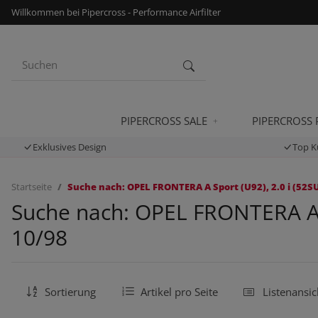
Willkommen bei Pipercross - Performance Airfilter
PIPERCROSS SALE
PIPERCROSS
Exklusives Design
Top K
Startseite
Suche nach: OPEL FRONTERA A Sport (U92), 2.0 i (52S
Suche nach: OPEL FRONTERA A S
10/98
Sortierung
Artikel pro Seite
Listenansic