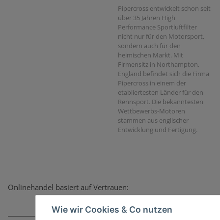
Pipercross entwickelt schon seit
über 35 Jahren High
Performance Sportluftfilter
nicht nur für den Motorsport,
sondern auch für den
heimischen Markt. Mit
Firmensitz in Northampton,
England befindet sich die Firma
Pipercross in einem der
etabliertesten Länder für den
Rennsport. Die bekanntesten
Wettbewerbs-Motoren
stammen aus englischer
Entwicklung und Fertigung.
Onlinehandel basiert auf Vertrauen:
Wie wir Cookies & Co nutzen