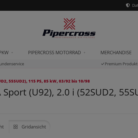
Dat
 PKW
PIPERCROSS MOTORRAD
MERCHANDISE
undenservice
Premium Produkt
UD2, 55SUD2), 115 PS, 85 kW, 03/92 bis 10/98
port (U92), 2.0 i (52SUD2, 55SU
ht
Gridansicht