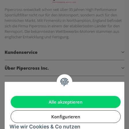
Pipercross entwickelt schon seit über 35 Jahren High Performance
Sportluftfilter nicht nur für den Motorsport, sondern auch für den
heimischen Markt. Mit Firmensitz in Northampton, England befindet
sich die Firma Pipercross in einem der etabliertesten Länder für den
Rennsport. Die bekanntesten Wettbewerbs-Motoren stammen aus
englischer Entwicklung und Fertigung.
Kundenservice
Über Pipercross Inc.
Informationen
Gesetzliche Informationen
Alle akzeptieren
Konfigurieren
Wie wir Cookies & Co nutzen