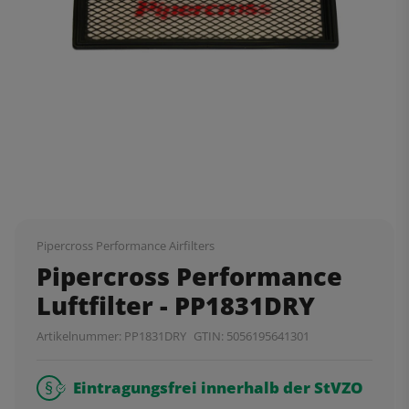
Pipercross Performance Airfilters
Pipercross Performance
Luftfilter - PP1831DRY
Artikelnummer:
PP1831DRY
GTIN:
5056195641301
Eintragungsfrei innerhalb der StVZO