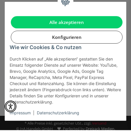
Informationen
Gesetzliche Informationen
Alle akzeptieren
Konfigurieren
Wie wir Cookies & Co nutzen
Onlinehandel basiert auf Vertrauen:
Durch Klicken auf „Alle akzeptieren“ gestatten Sie den
Einsatz folgender Dienste auf unserer Website: YouTube,
Sicher bezahlen via:
Brevo, Google Analytics, Google Ads, Google Tag
Manager, ReCaptcha, Meta Pixel, PayPal Express
Checkout und Ratenzahlung. Sie können die Einstellung
jederzeit ändern (Fingerabdruck-Icon links unten). Weitere
Details finden Sie unter
Konfigurieren
und in unserer
Datenschutzerklärung
.
Impressum
|
Datenschutzerklärung
* Alle Preise inkl. gesetzlicher USt., zzgl.
Versand
© J+A Handels GmbH
Perfected by
Dreizack Medien.