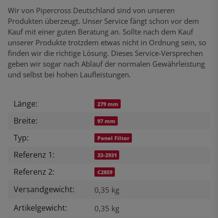
Wir von Pipercross Deutschland sind von unseren
Produkten überzeugt. Unser Service fängt schon vor dem
Kauf mit einer guten Beratung an. Sollte nach dem Kauf
unserer Produkte trotzdem etwas nicht in Ordnung sein, so
finden wir die richtige Lösung. Dieses Service-Versprechen
geben wir sogar nach Ablauf der normalen Gewährleistung
und selbst bei hohen Laufleistungen.
Länge:
Produkteigenschaft
Wert
279 mm
Breite:
97 mm
Typ:
Panel Filter
Referenz 1:
33-2931
Referenz 2:
C2859
Versandgewicht:
0,35 kg
Artikelgewicht:
0,35
kg