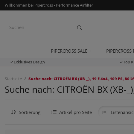
Willkommen bei Pipercross - Performance Airfilter
PIPERCROSS SALE
PIPERCROSS
Exklusives Design
Top K
Startseite
Suche nach: CITROËN BX (XB-_), 19 E 4x4, 109 PS, 80 k
Suche nach: CITROËN BX (XB-_),
Sortierung
Artikel pro Seite
Listenansic