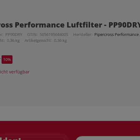
ross Performance Luftfilter - PP90DR
r:
PP90DRY
GTIN:
5056195644005
Hersteller:
Pipercross Performance A
ht:
0,36 kg
Artikelgewicht:
0,36 kg
*
10%
cht verfügbar