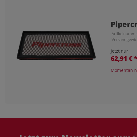
Piperc
Artikelnumme
Versandgewic
jetzt nur
62,91 €
Momentan ni