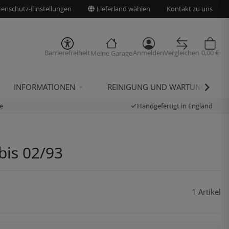
enschutz-Einstellungen
Lieferland wählen
Kontakt zu uns
Barrierefreiheit
Anmelden
Vergleichen
0,00 €
Meine Garage
INFORMATIONEN
REINIGUNG UND WARTUNG
e
Handgefertigt in England
bis 02/93
1 Artikel