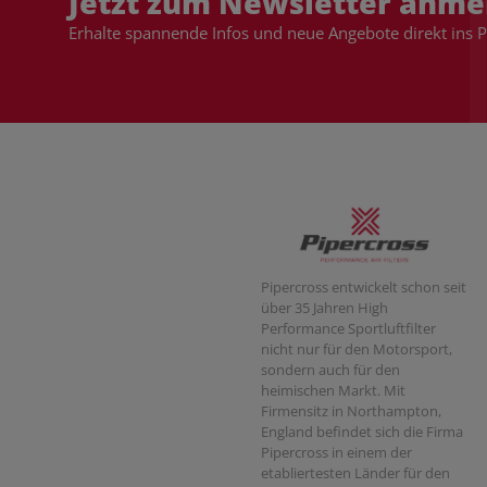
Jetzt zum Newsletter anme
Erhalte spannende Infos und neue Angebote direkt ins 
Pipercross entwickelt schon seit
über 35 Jahren High
Performance Sportluftfilter
nicht nur für den Motorsport,
sondern auch für den
heimischen Markt. Mit
Firmensitz in Northampton,
England befindet sich die Firma
Pipercross in einem der
etabliertesten Länder für den