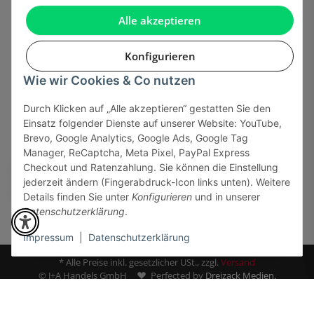
Gesetzliche Informationen
Alle akzeptieren
Konfigurieren
Wie wir Cookies & Co nutzen
Onlinehandel basiert auf Vertrauen:
Durch Klicken auf „Alle akzeptieren“ gestatten Sie den
Einsatz folgender Dienste auf unserer Website: YouTube,
Sicher bezahlen via:
Brevo, Google Analytics, Google Ads, Google Tag
Manager, ReCaptcha, Meta Pixel, PayPal Express
Checkout und Ratenzahlung. Sie können die Einstellung
jederzeit ändern (Fingerabdruck-Icon links unten). Weitere
Details finden Sie unter
Konfigurieren
und in unserer
Datenschutzerklärung
.
Impressum
|
Datenschutzerklärung
* Alle Preise inkl. gesetzlicher USt., zzgl.
Versand
© J+A Handels GmbH
Perfected by
Dreizack Medien.
Powered by
JTL-Shop