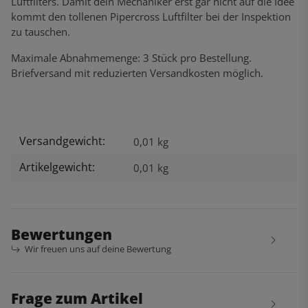
Luftfilters. Damit dein Mechaniker erst gar nicht auf die Idee
kommt den tollenen Pipercross Luftfilter bei der Inspektion
zu tauschen.
Maximale Abnahmemenge: 3 Stück pro Bestellung.
Briefversand mit reduzierten Versandkosten möglich.
Versandgewicht:
Produkteigenschaft
Wert
0,01 kg
Artikelgewicht:
0,01
kg
Bewertungen
Wir freuen uns auf deine Bewertung
Frage zum Artikel