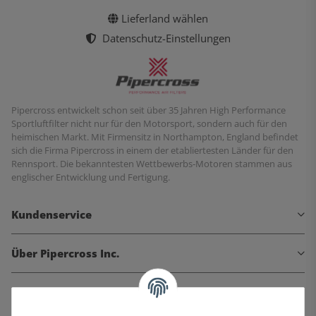
Lieferland wählen
Datenschutz-Einstellungen
Pipercross entwickelt schon seit über 35 Jahren High Performance
Sportluftfilter nicht nur für den Motorsport, sondern auch für den
heimischen Markt. Mit Firmensitz in Northampton, England befindet
sich die Firma Pipercross in einem der etabliertesten Länder für den
Rennsport. Die bekanntesten Wettbewerbs-Motoren stammen aus
englischer Entwicklung und Fertigung.
Kundenservice
Über Pipercross Inc.
Informationen