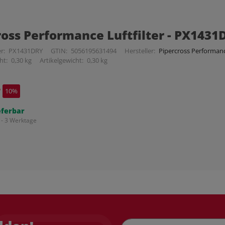
ross Performance Luftfilter - PX1431
r:
PX1431DRY
GTIN:
5056195631494
Hersteller:
Pipercross Performance
ht:
0,30 kg
Artikelgewicht:
0,30 kg
*
10%
eferbar
 - 3 Werktage