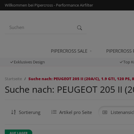
Willkommen bei Pipercross - Performance Airfilter
PIPERCROSS SALE
PIPERCROSS
Exklusives Design
Top K
Startseite
Suche nach: PEUGEOT 205 II (20A/C), 1.9 GTI, 120 PS, 
Suche nach: PEUGEOT 205 II (20
Sortierung
Artikel pro Seite
Listenansic
AUF LAGER