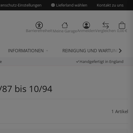
enschutz-Einstellungen
Lieferland wählen
Kontakt zu uns
Barrierefreiheit
Anmelden
Vergleichen
0,00 €
Meine Garage
INFORMATIONEN
REINIGUNG UND WARTUNG
e
Handgefertigt in England
/87 bis 10/94
1 Artikel