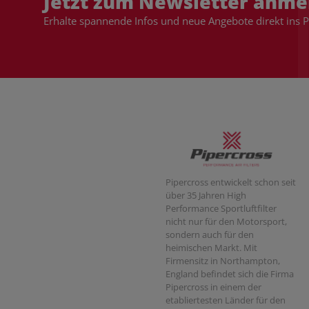
Jetzt zum Newsletter anme
Erhalte spannende Infos und neue Angebote direkt ins 
Pipercross entwickelt schon seit
über 35 Jahren High
Performance Sportluftfilter
nicht nur für den Motorsport,
sondern auch für den
heimischen Markt. Mit
Firmensitz in Northampton,
England befindet sich die Firma
Pipercross in einem der
etabliertesten Länder für den