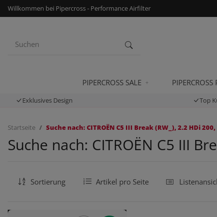
Willkommen bei Pipercross - Performance Airfilter
PIPERCROSS SALE
PIPERCROSS
Exklusives Design
Top K
Startseite
Suche nach: CITROËN C5 III Break (RW_), 2.2 HDi 200,
Suche nach: CITROËN C5 III Bre
Sortierung
Artikel pro Seite
Listenansic