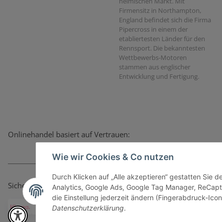
heimischen Markt. Mit
Firmensitz in Northampton,
England befindet sich die Firma
Pipercross in einem der
etabliertesten Länder für den
Rennsport. Die bekanntesten
Wettbewerbs-Motoren
stammen aus englischer
Entwicklung und Fertigung.
Onlinehandel basiert auf Vertrauen:
Wie wir Cookies & Co nutzen
Durch Klicken auf „Alle akzeptieren“ gestatten Sie 
Sicher bezahlen via:
Analytics, Google Ads, Google Tag Manager, ReCapt
die Einstellung jederzeit ändern (Fingerabdruck-Icon 
Datenschutzerklärung
.