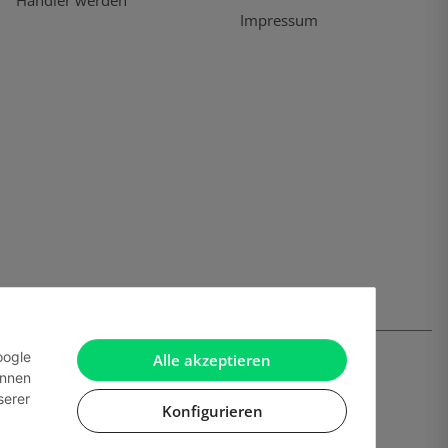
Händler werden
Impressum
oogle
Alle akzeptieren
önnen
serer
Konfigurieren