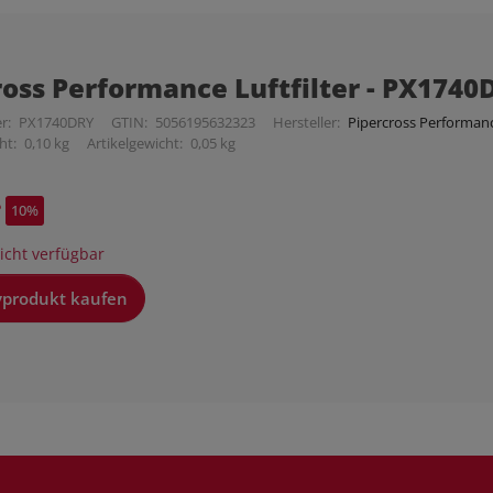
ross Performance Luftfilter - PX1740
r:
PX1740DRY
GTIN:
5056195632323
Hersteller:
Pipercross Performance
ht:
0,10 kg
Artikelgewicht:
0,05 kg
*
10%
cht verfügbar
vprodukt kaufen