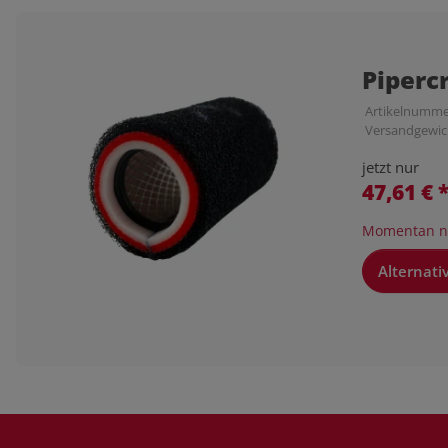
Piperc
Artikelnumme
Versandgewic
jetzt nur
47,61 €
Momentan ni
Alternati