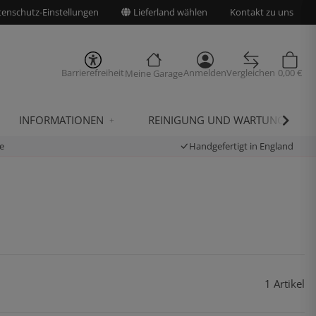
enschutz-Einstellungen
Lieferland wählen
Kontakt zu uns
Barrierefreiheit
Anmelden
Vergleichen
0,00 €
Meine Garage
INFORMATIONEN
REINIGUNG UND WARTUNG
e
Handgefertigt in England
1 Artikel