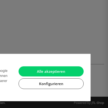
oogle
Alle akzeptieren
önnen
serer
Konfigurieren
ien.
Powered by
JTL-Shop