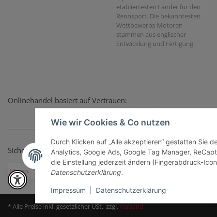
etabliertesten Länder für den
Rennsport. Die bekanntesten
Wettbewerbs-Motoren
stammen aus englischer
Entwicklung und Fertigung.
Onlinehandel basiert auf Vertrauen:
Wie wir Cookies & Co nutzen
Durch Klicken auf „Alle akzeptieren“ gestatten Sie 
Sicher bezahlen via:
Analytics, Google Ads, Google Tag Manager, ReCapt
die Einstellung jederzeit ändern (Fingerabdruck-Icon 
Datenschutzerklärung
.
Impressum
|
Datenschutzerklärung
* Alle Preise inkl. gesetzlicher USt., zzgl.
Versand