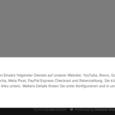
den Einsatz folgender Dienste auf unserer Website: YouTube, Brevo, G
cha, Meta Pixel, PayPal Express Checkout und Ratenzahlung. Sie k
links unten). Weitere Details finden Sie unter
Konfigurieren
und in un
© J+A Handels GmbH
Perfected by
Dreizack Med