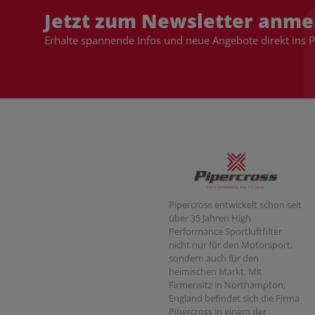
Jetzt zum Newsletter anme
Erhalte spannende Infos und neue Angebote direkt ins 
Pipercross entwickelt schon seit
über 35 Jahren High
Performance Sportluftfilter
nicht nur für den Motorsport,
sondern auch für den
heimischen Markt. Mit
Firmensitz in Northampton,
England befindet sich die Firma
Pipercross in einem der