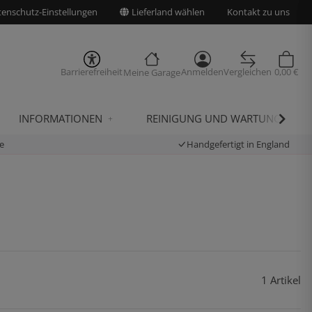
enschutz-Einstellungen
Lieferland wählen
Kontakt zu uns
Barrierefreiheit
Anmelden
Vergleichen
0,00 €
Meine Garage
INFORMATIONEN
REINIGUNG UND WARTUNG
e
Handgefertigt in England
1 Artikel