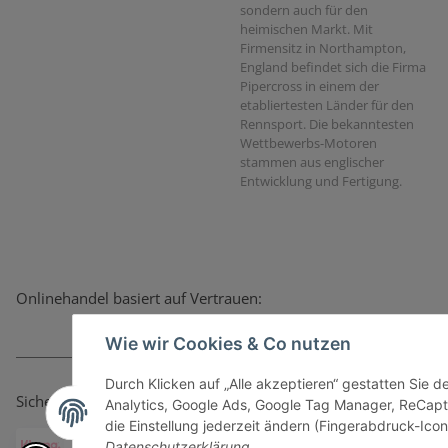
sondern auch für den
heimischen Markt. Mit
Firmensitz in Northampton,
England befindet sich die Firma
Pipercross in einem der
etabliertesten Länder für den
Rennsport. Die bekanntesten
Wettbewerbs-Motoren
stammen aus englischer
Entwicklung und Fertigung.
Onlinehandel basiert auf Vertrauen:
Wie wir Cookies & Co nutzen
Durch Klicken auf „Alle akzeptieren“ gestatten Sie 
Sicher bezahlen via:
Analytics, Google Ads, Google Tag Manager, ReCapt
die Einstellung jederzeit ändern (Fingerabdruck-Icon 
Datenschutzerklärung
.