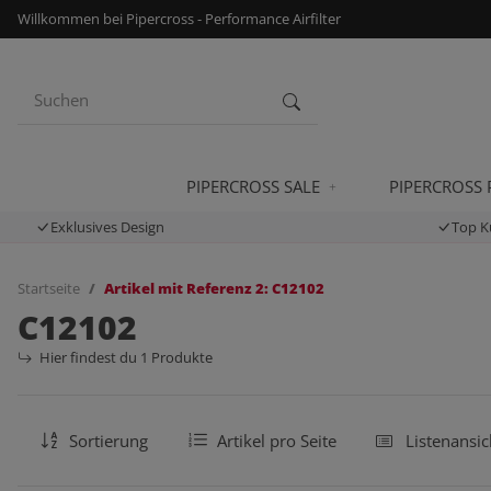
Willkommen bei Pipercross - Performance Airfilter
PIPERCROSS SALE
PIPERCROSS
Exklusives Design
Top K
Startseite
Artikel mit Referenz 2: C12102
C12102
Hier findest du 1 Produkte
Sortierung
Artikel pro Seite
Listenansic