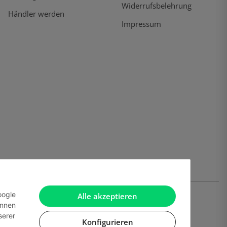
Widerrufsbelehrung
Händler werden
Impressum
oogle
Alle akzeptieren
önnen
serer
Konfigurieren