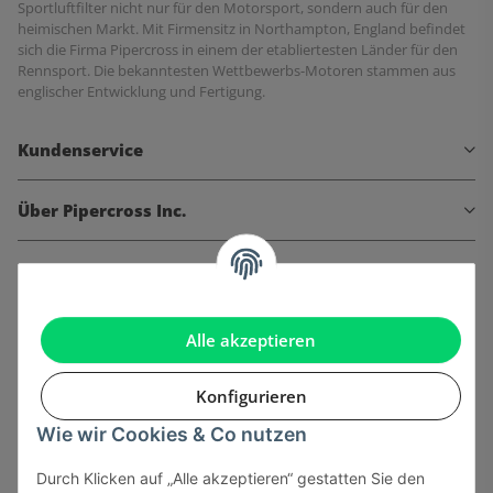
Sportluftfilter nicht nur für den Motorsport, sondern auch für den
heimischen Markt. Mit Firmensitz in Northampton, England befindet
sich die Firma Pipercross in einem der etabliertesten Länder für den
Rennsport. Die bekanntesten Wettbewerbs-Motoren stammen aus
englischer Entwicklung und Fertigung.
Kundenservice
Über Pipercross Inc.
Informationen
Gesetzliche Informationen
Alle akzeptieren
Konfigurieren
Wie wir Cookies & Co nutzen
Onlinehandel basiert auf Vertrauen:
Durch Klicken auf „Alle akzeptieren“ gestatten Sie den