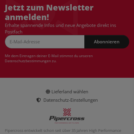
Jetzt zum Newsletter
anmelden!
Erhalte spannende Infos und neue Angebote direkt ins
Postfach
Abonnieren
Newsletter Abonnieren
Mit dem Eintragen deiner E-Mail stimmst du unseren
Datenschutzbestimmungen
zu.
Lieferland wählen
Datenschutz-Einstellungen
Pipercross entwickelt schon seit über 35 Jahren High Performance