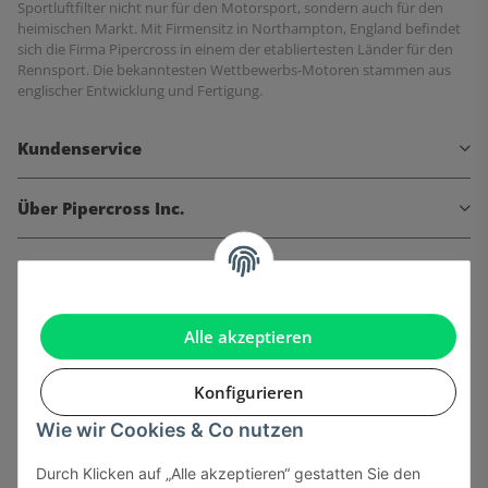
Sportluftfilter nicht nur für den Motorsport, sondern auch für den
heimischen Markt. Mit Firmensitz in Northampton, England befindet
sich die Firma Pipercross in einem der etabliertesten Länder für den
Rennsport. Die bekanntesten Wettbewerbs-Motoren stammen aus
englischer Entwicklung und Fertigung.
Kundenservice
Über Pipercross Inc.
Informationen
Gesetzliche Informationen
Alle akzeptieren
Konfigurieren
Wie wir Cookies & Co nutzen
Onlinehandel basiert auf Vertrauen:
Durch Klicken auf „Alle akzeptieren“ gestatten Sie den