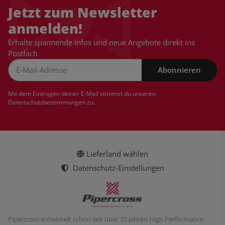
Jetzt zum Newsletter
anmelden!
Erhalte spannende Infos und neue Angebote direkt ins
Postfach
Abonnieren
Newsletter Abonnieren
Mit dem Eintragen deiner E-Mail stimmst du unseren
Datenschutzbestimmungen
zu.
Lieferland wählen
Datenschutz-Einstellungen
Pipercross entwickelt schon seit über 35 Jahren High Performance