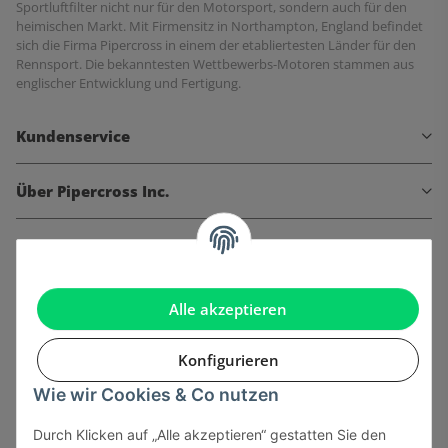
Sportluftfilter nicht nur für den Motorsport, sondern auch für den
heimischen Markt. Mit Firmensitz in Northampton, England befindet
sich die Firma Pipercross in einem der etabliertesten Länder für den
Rennsport. Die bekanntesten Wettbewerbs-Motoren stammen aus
englischer Entwicklung und Fertigung.
Kundenservice
Über Pipercross Inc.
Informationen
Gesetzliche Informationen
Alle akzeptieren
Konfigurieren
Wie wir Cookies & Co nutzen
Onlinehandel basiert auf Vertrauen:
Durch Klicken auf „Alle akzeptieren“ gestatten Sie den