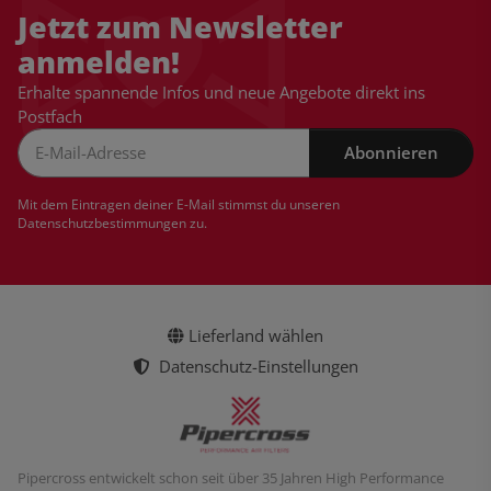
Jetzt zum Newsletter
anmelden!
Erhalte spannende Infos und neue Angebote direkt ins
Postfach
Abonnieren
Newsletter Abonnieren
Mit dem Eintragen deiner E-Mail stimmst du unseren
Datenschutzbestimmungen
zu.
Lieferland wählen
Datenschutz-Einstellungen
Pipercross entwickelt schon seit über 35 Jahren High Performance