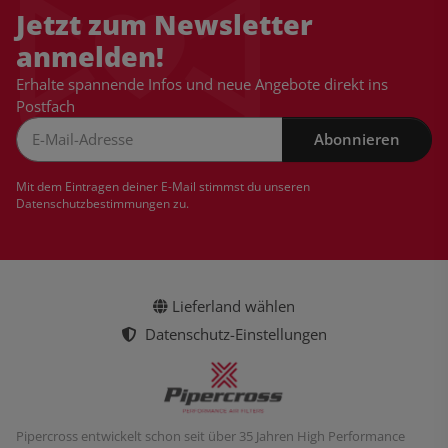
Jetzt zum Newsletter
anmelden!
Erhalte spannende Infos und neue Angebote direkt ins
Postfach
Abonnieren
Newsletter Abonnieren
Mit dem Eintragen deiner E-Mail stimmst du unseren
Datenschutzbestimmungen
zu.
Lieferland wählen
Datenschutz-Einstellungen
Pipercross entwickelt schon seit über 35 Jahren High Performance