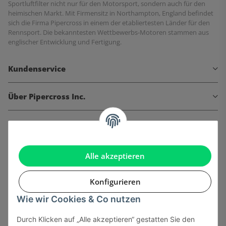
Sportluftfilter nicht nur für den Motorsport, sondern auch für den
heimischen Markt. Mit Firmensitz in Northampton, England befindet
sich die Firma Pipercross in einem der etabliertesten Länder für den
Rennsport. Die bekanntesten Wettbewerbs-Motoren stammen aus
englischer Entwicklung und Fertigung.
Kundenservice
Über Pipercross Inc.
Informationen
Gesetzliche Informationen
Alle akzeptieren
Konfigurieren
Wie wir Cookies & Co nutzen
Onlinehandel basiert auf Vertrauen:
Durch Klicken auf „Alle akzeptieren“ gestatten Sie den