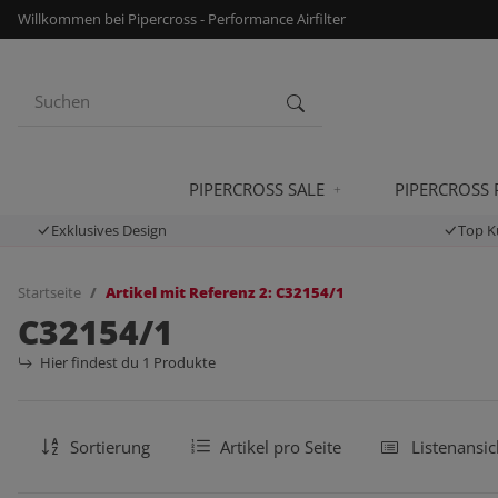
Willkommen bei Pipercross - Performance Airfilter
PIPERCROSS SALE
PIPERCROSS
Exklusives Design
Top K
Startseite
Artikel mit Referenz 2: C32154/1
C32154/1
Hier findest du 1 Produkte
Sortierung
Artikel pro Seite
Listenansic