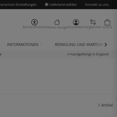
enschutz-Einstellungen
Lieferland wählen
Kontakt zu uns
Barrierefreiheit
Anmelden
Vergleichen
0,00 €
Meine Garage
INFORMATIONEN
REINIGUNG UND WARTUNG
e
Handgefertigt in England
1 Artikel