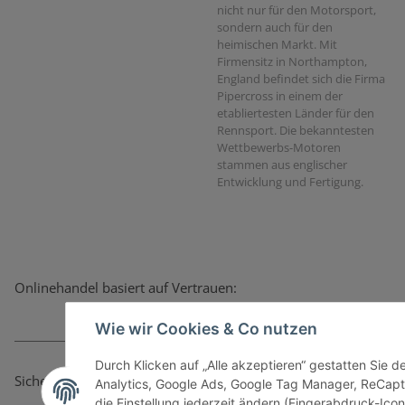
nicht nur für den Motorsport,
sondern auch für den
heimischen Markt. Mit
Firmensitz in Northampton,
England befindet sich die Firma
Pipercross in einem der
etabliertesten Länder für den
Rennsport. Die bekanntesten
Wettbewerbs-Motoren
stammen aus englischer
Entwicklung und Fertigung.
Onlinehandel basiert auf Vertrauen:
Wie wir Cookies & Co nutzen
Durch Klicken auf „Alle akzeptieren“ gestatten Sie 
Sicher bezahlen via:
Analytics, Google Ads, Google Tag Manager, ReCapt
die Einstellung jederzeit ändern (Fingerabdruck-Icon 