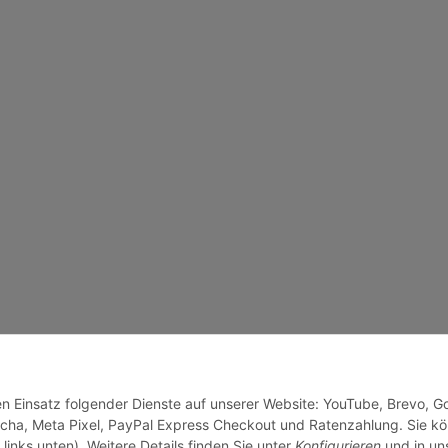
den Einsatz folgender Dienste auf unserer Website: YouTube, Brevo, G
cha, Meta Pixel, PayPal Express Checkout und Ratenzahlung. Sie k
links unten). Weitere Details finden Sie unter
Konfigurieren
und in un