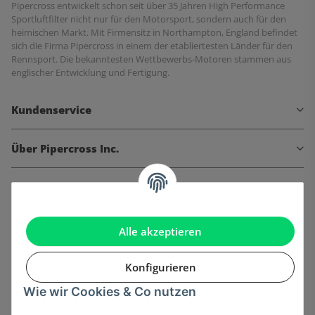
Pipercross entwickelt schon seit über 35 Jahren High Performance
Sportluftfilter nicht nur für den Motorsport, sondern auch für den
heimischen Markt. Mit Firmensitz in Northampton, England befindet
sich die Firma Pipercross in einem der etabliertesten Länder für den
Rennsport. Die bekanntesten Wettbewerbs-Motoren stammen aus
englischer Entwicklung und Fertigung.
Kundenservice
Über Pipercross Inc.
Informationen
Gesetzliche Informationen
Alle akzeptieren
Konfigurieren
Wie wir Cookies & Co nutzen
Onlinehandel basiert auf Vertrauen: