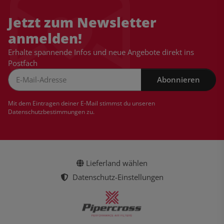
Jetzt zum Newsletter
anmelden!
Erhalte spannende Infos und neue Angebote direkt ins
Postfach
Abonnieren
Newsletter Abonnieren
Mit dem Eintragen deiner E-Mail stimmst du unseren
Datenschutzbestimmungen
zu.
Lieferland wählen
Datenschutz-Einstellungen