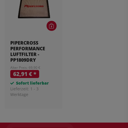
PIPERCROSS
PERFORMANCE
LUFTFILTER -
PP1809DRY
Alter Preis: 69,90 €
62,91 €
*
Sofort lieferbar
Lieferzeit:
1 - 3
Werktage