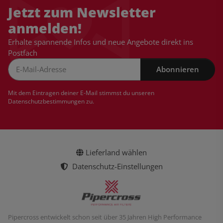
Jetzt zum Newsletter
anmelden!
Erhalte spannende Infos und neue Angebote direkt ins
Postfach
Abonnieren
Newsletter Abonnieren
Mit dem Eintragen deiner E-Mail stimmst du unseren
Datenschutzbestimmungen
zu.
Lieferland wählen
Datenschutz-Einstellungen
Pipercross entwickelt schon seit über 35 Jahren High Performance