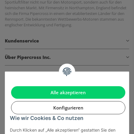
Sportluftfilter nicht nur für den Motorsport, sondern auch für den
heimischen Markt. Mit Firmensitz in Northampton, England befindet
sich die Firma Pipercross in einem der etabliertesten Länder für den
Rennsport. Die bekanntesten Wettbewerbs-Motoren stammen aus
englischer Entwicklung und Fertigung.
Kundenservice
Über Pipercross Inc.
Informationen
Gesetzliche Informationen
Alle akzeptieren
Konfigurieren
Wie wir Cookies & Co nutzen
Onlinehandel basiert auf Vertrauen:
Durch Klicken auf „Alle akzeptieren“ gestatten Sie den