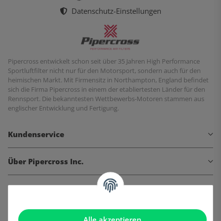
Datenschutz-Einstellungen
Pipercross entwickelt schon seit über 35 Jahren High Performance
Sportluftfilter nicht nur für den Motorsport, sondern auch für den
heimischen Markt. Mit Firmensitz in Northampton, England befindet
sich die Firma Pipercross in einem der etabliertesten Länder für den
Rennsport. Die bekanntesten Wettbewerbs-Motoren stammen aus
englischer Entwicklung und Fertigung.
Kundenservice
Über Pipercross Inc.
Informationen
Gesetzliche Informationen
Alle akzeptieren