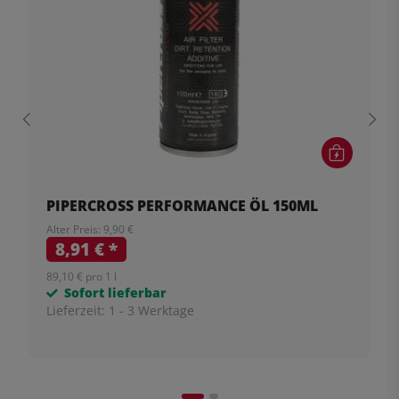
PIPERCROSS PERFORMANCE ÖL 150ML
Alter Preis: 9,90 €
8,91 €
*
89,10 € pro 1 l
Sofort lieferbar
Lieferzeit:
1 - 3 Werktage