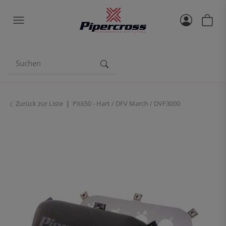
Zurück zur Liste
PX650 - Hart / DFV March / DVF3000