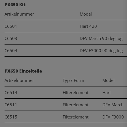
PX650 Kit
Artikelnummer
Model
C6501
Hart 420
C6503
DFV March 90 deg lug
C6504
DFV F3000 90 deg lug
PX650 Einzelteile
Artikelnummer
Typ / Form
Model
C6514
Filterelement
Hart
C6511
Filterelement
DFV March
C6515
Filterelement
DFV F3000