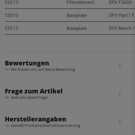
C6513
Filterelement
DFV F3000
C6510
Baseplate
DFV Hart / 
C6512
Baseplate
DFV March /
Bewertungen
Wir freuen uns auf deine Bewertung
Frage zum Artikel
Stell uns deine Frage
Herstellerangaben
Gemäß Produktsicherheitsverordnung