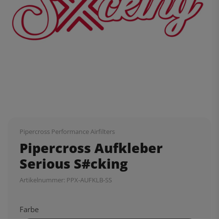
Pipercross Performance Airfilters
Pipercross Aufkleber
Serious S#cking
Artikelnummer:
PPX-AUFKLB-SS
Farbe