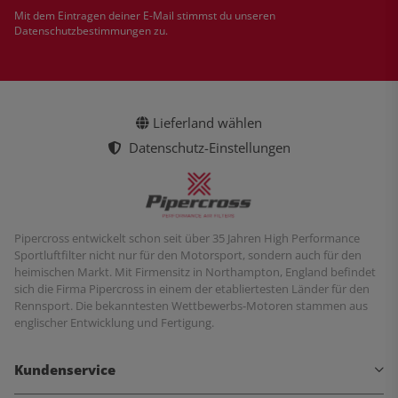
Newsletter Abonnieren
Mit dem Eintragen deiner E-Mail stimmst du unseren
Datenschutzbestimmungen
zu.
Lieferland wählen
Datenschutz-Einstellungen
Pipercross entwickelt schon seit über 35 Jahren High Performance
Sportluftfilter nicht nur für den Motorsport, sondern auch für den
heimischen Markt. Mit Firmensitz in Northampton, England befindet
sich die Firma Pipercross in einem der etabliertesten Länder für den
Rennsport. Die bekanntesten Wettbewerbs-Motoren stammen aus
englischer Entwicklung und Fertigung.
Kundenservice