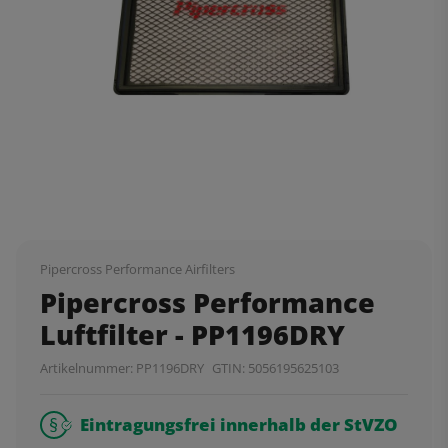
Pipercross Performance Airfilters
Pipercross Performance
Luftfilter - PP1196DRY
Artikelnummer:
PP1196DRY
GTIN:
5056195625103
Eintragungsfrei innerhalb der StVZO