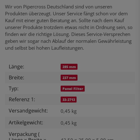
Wir von Pipercross Deutschland sind von unseren
Produkten überzeugt. Unser Service fängt schon vor dem
Kauf mit einer guten Beratung an. Sollte nach dem Kauf
unserer Produkte trotzdem etwas nicht in Ordnung sein, so
finden wir die richtige Lösung. Dieses Service-Versprechen
geben wir sogar nach Ablauf der normalen Gewährleistung
und selbst bei hohen Laufleistungen.
Länge:
Produkteigenschaft
Wert
285 mm
Breite:
237 mm
Typ:
Panel Filter
Referenz 1:
33-2713
Versandgewicht:
0,45 kg
Artikelgewicht:
0,45
kg
Verpackung (
Länge × Breite ×
42,50 × 25,00 × 5,00 cm