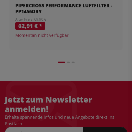
PIPERCROSS PERFORMANCE LUFTFILTER -
PP1456DRY
Alter Preis: 69,90 €
62,91 €
*
Momentan nicht verfügbar
Jetzt zum Newsletter
anmelden!
Erhalte spannende Infos und neue Angebote direkt ins
Postfach