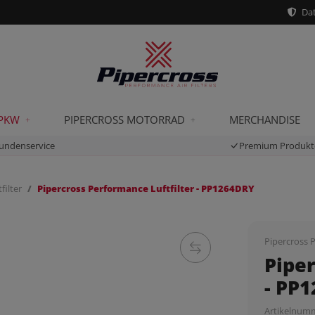
Dat
 PKW
PIPERCROSS MOTORRAD
MERCHANDISE
undenservice
Premium Produkt
filter
Pipercross Performance Luftfilter - PP1264DRY
Pipercross P
Piper
- PP
Artikelnum