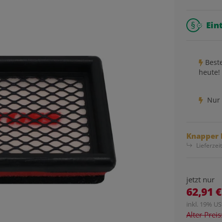
Ein
Best
heute!
Nur 
Knapper 
Lieferzei
jetzt nur
62,91 €
inkl. 19% USt
Alter Prei