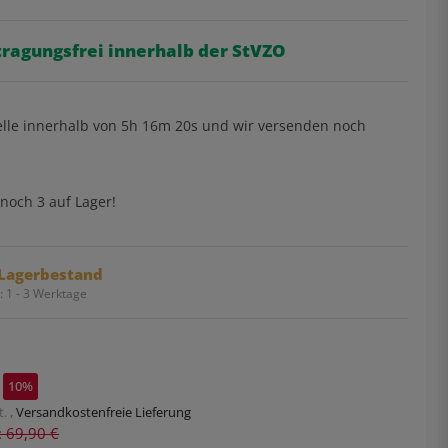
tragungsfrei innerhalb der StVZO
elle innerhalb von
5h
16m
19s
und wir versenden noch
noch 3 auf Lager!
Lagerbestand
t:
1 - 3 Werktage
10%
. ,
Versandkostenfreie Lieferung
s: 69,90 €