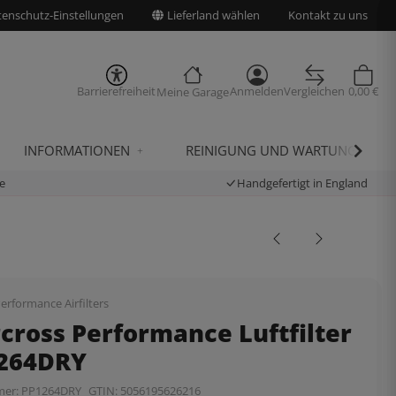
enschutz-Einstellungen
Lieferland wählen
Kontakt zu uns
Barrierefreiheit
Anmelden
Vergleichen
0,00 €
Meine Garage
INFORMATIONEN
REINIGUNG UND WARTUNG
e
Handgefertigt in England
erformance Airfilters
cross Performance Luftfilter
1264DRY
mer:
PP1264DRY
GTIN:
5056195626216