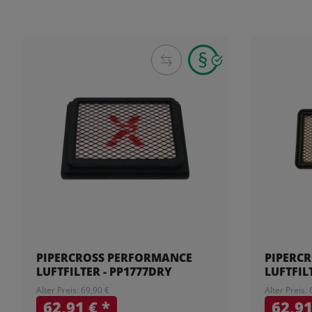
PIPERCROSS PERFORMANCE
PIPERC
LUFTFILTER - PP1777DRY
LUFTFIL
Alter Preis: 69,90 €
Alter Preis:
62,91 €
*
62,9