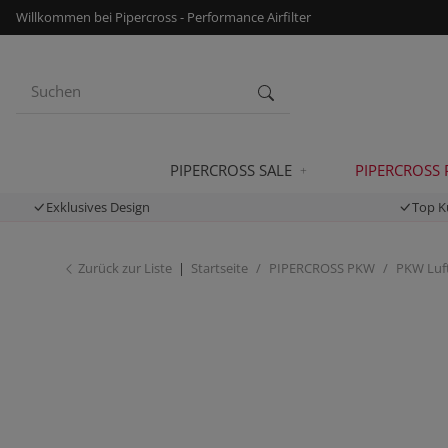
Willkommen bei Pipercross - Performance Airfilter
PIPERCROSS SALE
PIPERCROSS
Exklusives Design
Top K
Zurück zur Liste
Startseite
PIPERCROSS PKW
PKW Luft