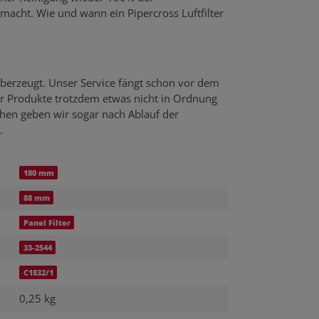
emacht. Wie und wann ein Pipercross Luftfilter
berzeugt. Unser Service fängt schon vor dem
er Produkte trotzdem etwas nicht in Ordnung
echen geben wir sogar nach Ablauf der
.
180 mm
88 mm
Panel Filter
33-2544
C1832/1
0,25 kg