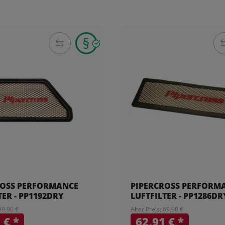
ROSS PERFORMANCE
PIPERCROSS PERFORM
TER - PP1192DRY
LUFTFILTER - PP1286DR
 69,90 €
Alter Preis: 69,90 €
1 €
*
62,91 €
*