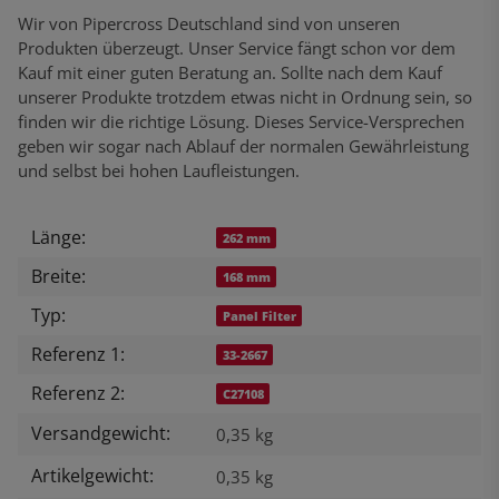
Wir von Pipercross Deutschland sind von unseren
Produkten überzeugt. Unser Service fängt schon vor dem
Kauf mit einer guten Beratung an. Sollte nach dem Kauf
unserer Produkte trotzdem etwas nicht in Ordnung sein, so
finden wir die richtige Lösung. Dieses Service-Versprechen
geben wir sogar nach Ablauf der normalen Gewährleistung
und selbst bei hohen Laufleistungen.
Länge:
Produkteigenschaft
Wert
262 mm
Breite:
168 mm
Typ:
Panel Filter
Referenz 1:
33-2667
Referenz 2:
C27108
Versandgewicht:
0,35 kg
Artikelgewicht:
0,35
kg