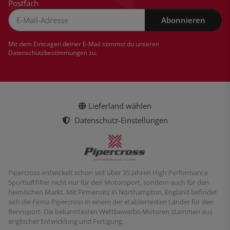
Postfach
Abonnieren
Newsletter Abonnieren
Mit dem Eintragen deiner E-Mail stimmst du unseren
Datenschutzbestimmungen
zu.
Lieferland wählen
Datenschutz-Einstellungen
Pipercross entwickelt schon seit über 35 Jahren High Performance
Sportluftfilter nicht nur für den Motorsport, sondern auch für den
heimischen Markt. Mit Firmensitz in Northampton, England befindet
sich die Firma Pipercross in einem der etabliertesten Länder für den
Rennsport. Die bekanntesten Wettbewerbs-Motoren stammen aus
englischer Entwicklung und Fertigung.