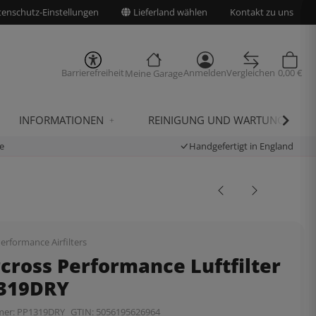
enschutz-Einstellungen
Lieferland wählen
Kontakt zu uns
Barrierefreiheit
Anmelden
Vergleichen
0,00 €
Meine Garage
INFORMATIONEN
REINIGUNG UND WARTUNG
e
Handgefertigt in England
erformance Airfilters
cross Performance Luftfilter
1319DRY
mer:
PP1319DRY
GTIN:
5056195626964