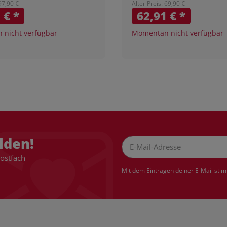
 97,90 €
Alter Preis: 69,90 €
1 €
*
62,91 €
*
nicht verfügbar
Momentan nicht verfügbar
lden!
Postfach
Newsletter Abonnieren
Mit dem Eintragen deiner E-Mail sti