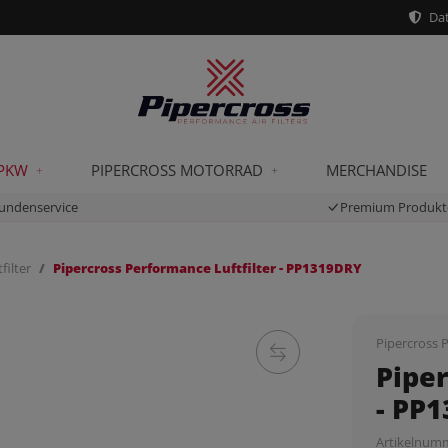
Dat
 PKW
PIPERCROSS MOTORRAD
MERCHANDISE
undenservice
Premium Produkt
filter
Pipercross Performance Luftfilter - PP1319DRY
Pipercross P
Piper
- PP
Artikelnum