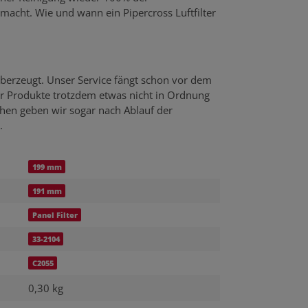
emacht. Wie und wann ein Pipercross Luftfilter
berzeugt. Unser Service fängt schon vor dem
er Produkte trotzdem etwas nicht in Ordnung
echen geben wir sogar nach Ablauf der
.
199 mm
191 mm
Panel Filter
33-2104
C2055
0,30 kg