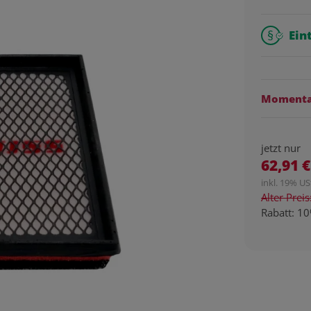
Ein
Momentan
jetzt nur
62,91 €
inkl. 19% USt
Alter Prei
Rabatt:
10