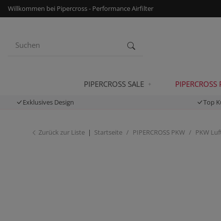
Willkommen bei Pipercross - Performance Airfilter
PIPERCROSS SALE
PIPERCROSS
Exklusives Design
Top K
Zurück zur Liste
Startseite
PIPERCROSS PKW
PKW Luft