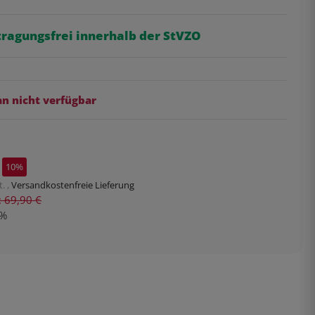
tragungsfrei innerhalb der StVZO
 nicht verfügbar
10%
. ,
Versandkostenfreie Lieferung
s: 69,90 €
%