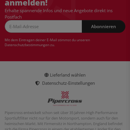
anmelden!
Erhalte spannende Infos und neue Angebote direkt ins
Postfach
Abonnieren
Newsletter Abonnieren
Mit dem Eintragen deiner E-Mail stimmst du unseren
Datenschutzbestimmungen
zu.
Lieferland wählen
Datenschutz-Einstellungen
Pipercross entwickelt schon seit über 35 Jahren High Performance
Sportluftfilter nicht nur für den Motorsport, sondern auch für den
heimischen Markt. Mit Firmensitz in Northampton, England befindet
sich die Firma Pipercross in einem der etabliertesten Länder für den