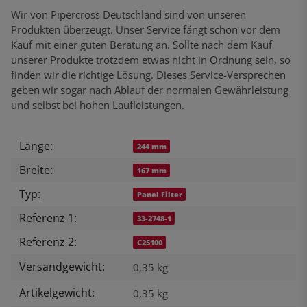
Wir von Pipercross Deutschland sind von unseren
Produkten überzeugt. Unser Service fängt schon vor dem
Kauf mit einer guten Beratung an. Sollte nach dem Kauf
unserer Produkte trotzdem etwas nicht in Ordnung sein, so
finden wir die richtige Lösung. Dieses Service-Versprechen
geben wir sogar nach Ablauf der normalen Gewährleistung
und selbst bei hohen Laufleistungen.
Länge:
Produkteigenschaft
Wert
244 mm
Breite:
167 mm
Typ:
Panel Filter
Referenz 1:
33-2748-1
Referenz 2:
C25100
Versandgewicht:
0,35 kg
Artikelgewicht:
0,35
kg