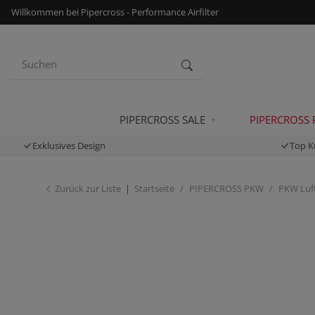
Willkommen bei Pipercross - Performance Airfilter
PIPERCROSS SALE
PIPERCROSS
Exklusives Design
Top K
Zurück zur Liste
Startseite
PIPERCROSS PKW
PKW Luft