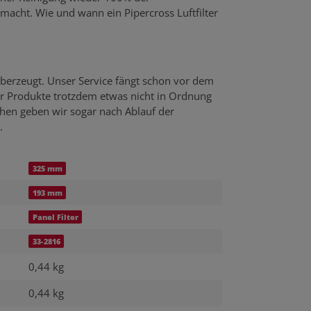
emacht. Wie und wann ein Pipercross Luftfilter
berzeugt. Unser Service fängt schon vor dem
er Produkte trotzdem etwas nicht in Ordnung
echen geben wir sogar nach Ablauf der
.
325 mm
193 mm
Panel Filter
33-2816
0,44 kg
0,44
kg