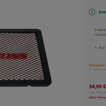
Ein
Beste
nächst
Nur 
Knapper 
Lieferzei
34,95 €
inkl. 19% USt
Alter Prei