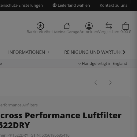
enschutz-Einstellungen
Lieferland wählen
Kontakt zu uns
Barrierefreiheit
Anmelden
Vergleichen
0,00 €
Meine Garage
INFORMATIONEN
REINIGUNG UND WARTUNG
e
Handgefertigt in England
erformance Airfilters
cross Performance Luftfilter
1522DRY
mer:
PP1522DRY
GTIN:
5056195635416