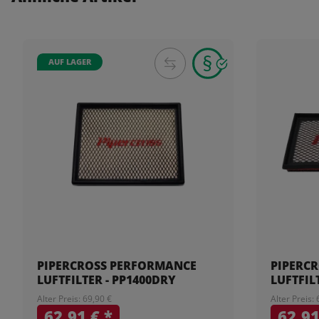
AUF LAGER
PIPERCROSS PERFORMANCE
PIPERC
LUFTFILTER - PP1400DRY
LUFTFIL
Alter Preis: 69,90 €
Alter Preis:
62,91 €
*
62,9