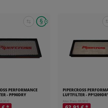
ROSS PERFORMANCE
PIPERCROSS PERFORM
TER - PP90DRY
LUFTFILTER - PP1209DR
 69,90 €
Alter Preis: 69,90 €
1 €
*
62,91 €
*