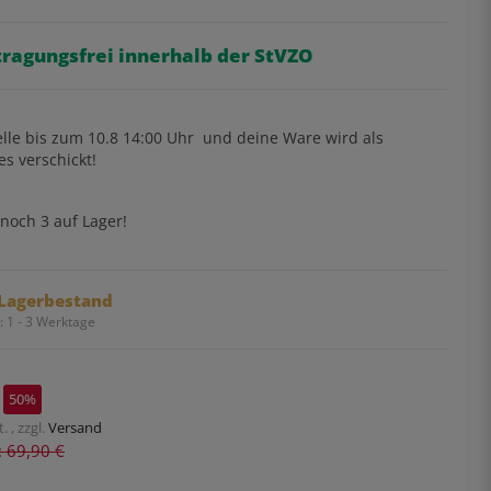
tragungsfrei innerhalb der StVZO
lle bis
zum 10.8 14:00 Uhr
und deine Ware wird als
es verschickt!
noch 3 auf Lager!
Lagerbestand
t:
1 - 3 Werktage
50%
. , zzgl.
Versand
s: 69,90 €