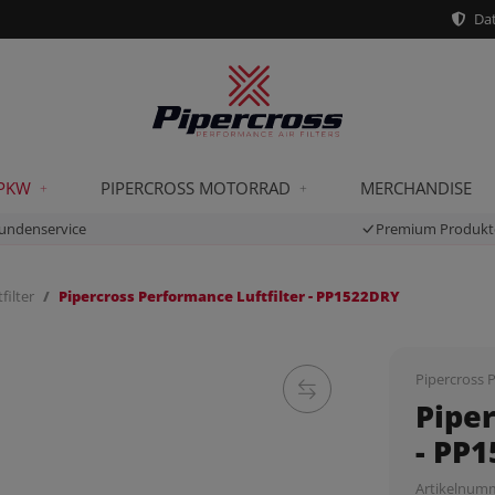
Dat
 PKW
PIPERCROSS MOTORRAD
MERCHANDISE
undenservice
Premium Produkt
filter
Pipercross Performance Luftfilter - PP1522DRY
Pipercross P
Piper
- PP
Artikelnum