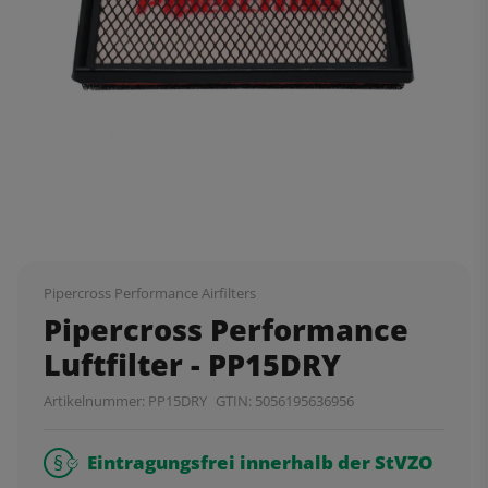
Pipercross Performance Airfilters
Pipercross Performance
Luftfilter - PP15DRY
Artikelnummer:
PP15DRY
GTIN:
5056195636956
Eintragungsfrei innerhalb der StVZO