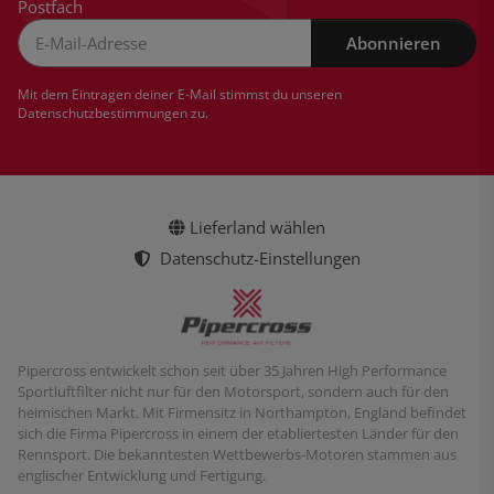
Postfach
Abonnieren
Newsletter Abonnieren
Mit dem Eintragen deiner E-Mail stimmst du unseren
Datenschutzbestimmungen
zu.
Lieferland wählen
Datenschutz-Einstellungen
Pipercross entwickelt schon seit über 35 Jahren High Performance
Sportluftfilter nicht nur für den Motorsport, sondern auch für den
heimischen Markt. Mit Firmensitz in Northampton, England befindet
sich die Firma Pipercross in einem der etabliertesten Länder für den
Rennsport. Die bekanntesten Wettbewerbs-Motoren stammen aus
englischer Entwicklung und Fertigung.