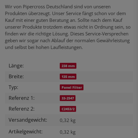
Wir von Pipercross Deutschland sind von unseren
Produkten überzeugt. Unser Service fängt schon vor dem
Kauf mit einer guten Beratung an. Sollte nach dem Kauf
unserer Produkte trotzdem etwas nicht in Ordnung sein, so
finden wir die richtige Lösung. Dieses Service-Versprechen
geben wir sogar nach Ablauf der normalen Gewährleistung
und selbst bei hohen Laufleistungen.
Länge:
Produkteigenschaft
Wert
238 mm
Breite:
135 mm
Typ:
Panel Filter
Referenz 1:
33-2547
Referenz 2:
C2453/2
Versandgewicht:
0,32 kg
Artikelgewicht:
0,32
kg