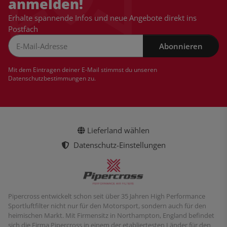
anmelden!
Erhalte spannende Infos und neue Angebote direkt ins
Postfach
Abonnieren
Newsletter Abonnieren
Mit dem Eintragen deiner E-Mail stimmst du unseren
Datenschutzbestimmungen
zu.
Lieferland wählen
Datenschutz-Einstellungen
Pipercross entwickelt schon seit über 35 Jahren High Performance
Sportluftfilter nicht nur für den Motorsport, sondern auch für den
heimischen Markt. Mit Firmensitz in Northampton, England befindet
sich die Firma Pipercross in einem der etabliertesten Länder für den