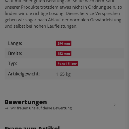
Kauf mit einer guten Beratung an. Sollte nach dem Kauf
unserer Produkte trotzdem etwas nicht in Ordnung sein, so
finden wir die richtige Lösung. Dieses Service-Versprechen
geben wir sogar nach Ablauf der normalen Gewährleistung
und selbst bei hohen Laufleistungen.
Länge:
Produkteigenschaft
Wert
294 mm
Breite:
152 mm
Typ:
Panel Filter
Artikelgewicht:
1,65
kg
Bewertungen
Wir freuen uns auf deine Bewertung
Frage zum Artikel