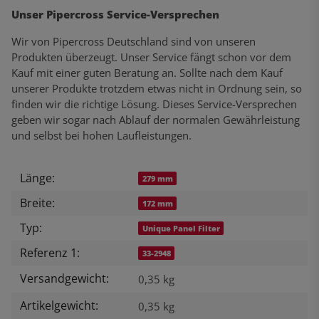
Unser Pipercross Service-Versprechen
Wir von Pipercross Deutschland sind von unseren
Produkten überzeugt. Unser Service fängt schon vor dem
Kauf mit einer guten Beratung an. Sollte nach dem Kauf
unserer Produkte trotzdem etwas nicht in Ordnung sein, so
finden wir die richtige Lösung. Dieses Service-Versprechen
geben wir sogar nach Ablauf der normalen Gewährleistung
und selbst bei hohen Laufleistungen.
Länge:
Produkteigenschaft
Wert
279 mm
Breite:
172 mm
Typ:
Unique Panel Filter
Referenz 1:
33-2948
Versandgewicht:
0,35 kg
Artikelgewicht:
0,35
kg