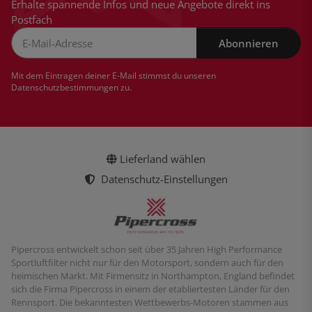
Erhalte spannende Infos und neue Angebote direkt ins
Postfach
Abonnieren
Newsletter Abonnieren
Mit dem Eintragen deiner E-Mail stimmst du unseren
Datenschutzbestimmungen
zu.
Lieferland wählen
Datenschutz-Einstellungen
Pipercross entwickelt schon seit über 35 Jahren High Performance
Sportluftfilter nicht nur für den Motorsport, sondern auch für den
heimischen Markt. Mit Firmensitz in Northampton, England befindet
sich die Firma Pipercross in einem der etabliertesten Länder für den
Rennsport. Die bekanntesten Wettbewerbs-Motoren stammen aus