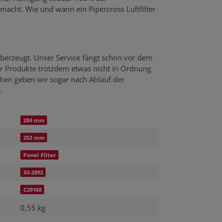
emacht. Wie und wann ein Pipercross Luftfilter
berzeugt. Unser Service fängt schon vor dem
er Produkte trotzdem etwas nicht in Ordnung
echen geben wir sogar nach Ablauf der
.
284 mm
252 mm
Panel Filter
33-2892
C29168
0,55 kg