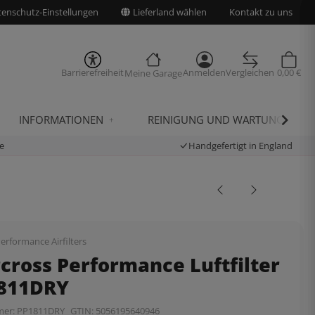
enschutz-Einstellungen
Lieferland wählen
Kontakt zu uns
Barrierefreiheit
Anmelden
Vergleichen
0,00 €
Meine Garage
INFORMATIONEN
REINIGUNG UND WARTUNG
e
Handgefertigt in England
erformance Airfilters
cross Performance Luftfilter
1811DRY
mer:
PP1811DRY
GTIN:
5056195640946