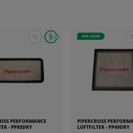
AUF LAGER
ROSS PERFORMANCE
PIPERCROSS PERFORM
TER - PP85DRY
LUFTFILTER - PP49DRY