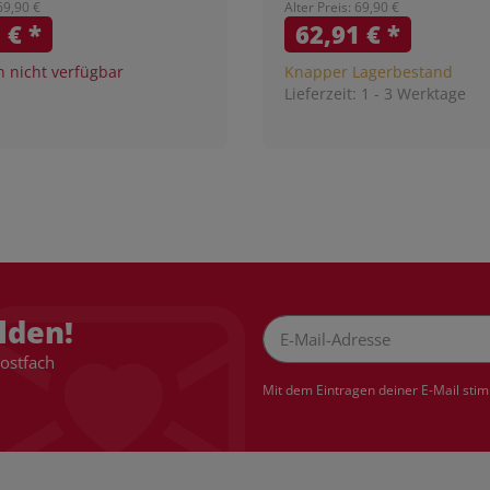
 69,90 €
Alter Preis: 69,90 €
1 €
*
62,91 €
*
nicht verfügbar
Knapper Lagerbestand
Lieferzeit:
1 - 3 Werktage
lden!
Postfach
Newsletter Abonnieren
Mit dem Eintragen deiner E-Mail sti