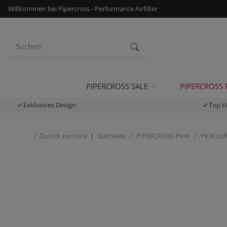
Willkommen bei Pipercross - Performance Airfilter
PIPERCROSS SALE
PIPERCROSS
Exklusives Design
Top K
Zurück zur Liste
Startseite
PIPERCROSS PKW
PKW Luft