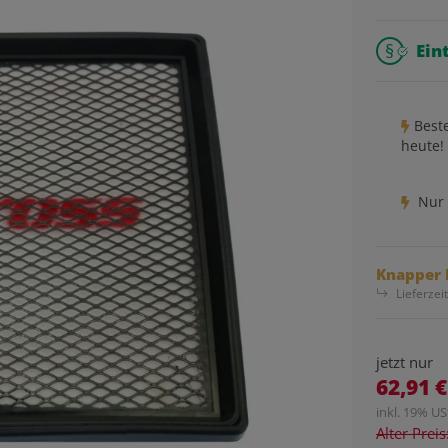
Ein
Best
heute!
Nur 
Knapper 
Lieferzei
jetzt nur
62,91 €
inkl. 19% USt
Alter Prei