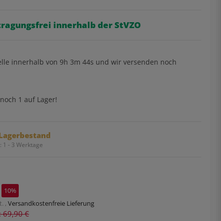
tragungsfrei innerhalb der StVZO
elle innerhalb von
9h
3m
43s
und wir versenden noch
noch 1 auf Lager!
Lagerbestand
t:
1 - 3 Werktage
10%
. ,
Versandkostenfreie Lieferung
s: 69,90 €