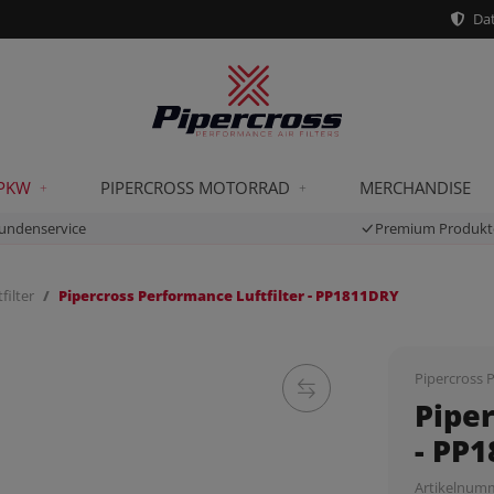
Dat
 PKW
PIPERCROSS MOTORRAD
MERCHANDISE
undenservice
Premium Produkt
filter
Pipercross Performance Luftfilter - PP1811DRY
Pipercross P
Piper
- PP
Artikelnum