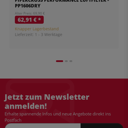
PIPERCROSS PERFORMANCE LUFTFILTER -
PP1606DRY
Alter Preis: 69,90 €
62,91 €
*
Knapper Lagerbestand
Lieferzeit:
1 - 3 Werktage
Jetzt zum Newsletter
anmelden!
Erhalte spannende Infos und neue Angebote direkt ins
Postfach