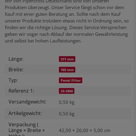
Wir von Pipercross Deutschland sind von unseren
Produkten überzeugt. Unser Service fängt schon vor dem
Kauf mit einer guten Beratung an. Sollte nach dem Kauf
unserer Produkte trotzdem etwas nicht in Ordnung sein, so
finden wir die richtige Lösung. Dieses Service-Versprechen
geben wir sogar nach Ablauf der normalen Gewährleistung
und selbst bei hohen Laufleistungen.
Länge:
Produkteigenschaft
Wert
211 mm
Breite:
165 mm
Typ:
Panel Filter
Referenz 1:
33-2866
Versandgewicht:
0,50 kg
Artikelgewicht:
0,50
kg
Verpackung (
Länge × Breite ×
42,50 × 20,00 × 5,00 cm