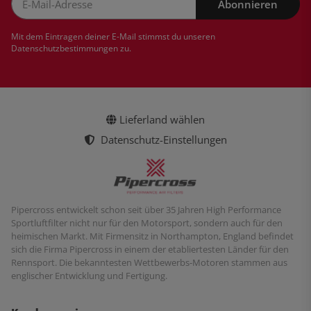
Abonnieren
Newsletter Abonnieren
Mit dem Eintragen deiner E-Mail stimmst du unseren
Datenschutzbestimmungen
zu.
Lieferland wählen
Datenschutz-Einstellungen
Pipercross entwickelt schon seit über 35 Jahren High Performance
Sportluftfilter nicht nur für den Motorsport, sondern auch für den
heimischen Markt. Mit Firmensitz in Northampton, England befindet
sich die Firma Pipercross in einem der etabliertesten Länder für den
Rennsport. Die bekanntesten Wettbewerbs-Motoren stammen aus
englischer Entwicklung und Fertigung.