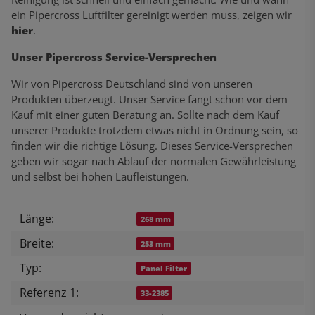
ein Pipercross Luftfilter gereinigt werden muss, zeigen wir
hier
.
Unser Pipercross Service-Versprechen
Wir von Pipercross Deutschland sind von unseren
Produkten überzeugt. Unser Service fängt schon vor dem
Kauf mit einer guten Beratung an. Sollte nach dem Kauf
unserer Produkte trotzdem etwas nicht in Ordnung sein, so
finden wir die richtige Lösung. Dieses Service-Versprechen
geben wir sogar nach Ablauf der normalen Gewährleistung
und selbst bei hohen Laufleistungen.
Länge:
Produkteigenschaft
Wert
268 mm
Breite:
253 mm
Typ:
Panel Filter
Referenz 1:
33-2385