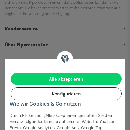
sich die Firma Pipercross in einem der etabliertesten Länder für den
Rennsport. Die bekanntesten Wettbewerbs-Motoren stammen aus
englischer Entwicklung und Fertigung.
Kundenservice
Über Pipercross Inc.
Informationen
Gesetzliche Informationen
Alle akzeptieren
Konfigurieren
Wie wir Cookies & Co nutzen
Onlinehandel basiert auf Vertrauen:
Durch Klicken auf „Alle akzeptieren“ gestatten Sie den
Einsatz folgender Dienste auf unserer Website: YouTube,
Sicher bezahlen via:
Brevo, Google Analytics, Google Ads, Google Tag