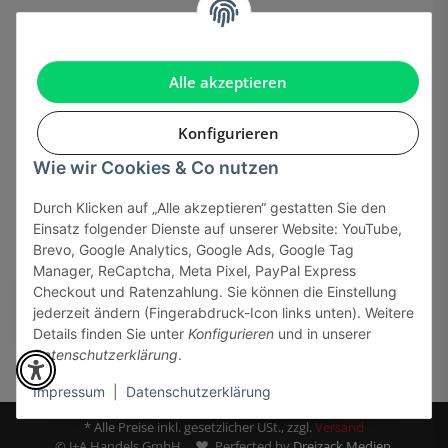
Informationen
Gesetzliche Informationen
Alle akzeptieren
Konfigurieren
Wie wir Cookies & Co nutzen
Onlinehandel basiert auf Vertrauen:
Durch Klicken auf „Alle akzeptieren“ gestatten Sie den
Einsatz folgender Dienste auf unserer Website: YouTube,
Sicher bezahlen via:
Brevo, Google Analytics, Google Ads, Google Tag
Manager, ReCaptcha, Meta Pixel, PayPal Express
Checkout und Ratenzahlung. Sie können die Einstellung
jederzeit ändern (Fingerabdruck-Icon links unten). Weitere
Details finden Sie unter
Konfigurieren
und in unserer
Datenschutzerklärung
.
Impressum
|
Datenschutzerklärung
* Alle Preise inkl. gesetzlicher USt., zzgl.
Versand
© J+A Handels GmbH
Perfected by
Dreizack Medien.