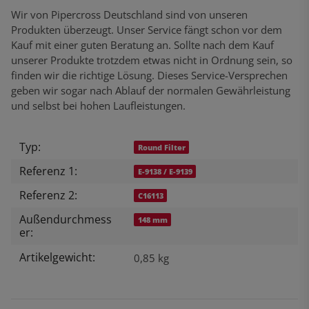
Wir von Pipercross Deutschland sind von unseren
Produkten überzeugt. Unser Service fängt schon vor dem
Kauf mit einer guten Beratung an. Sollte nach dem Kauf
unserer Produkte trotzdem etwas nicht in Ordnung sein, so
finden wir die richtige Lösung. Dieses Service-Versprechen
geben wir sogar nach Ablauf der normalen Gewährleistung
und selbst bei hohen Laufleistungen.
Typ:
Produkteigenschaft
Wert
Round Filter
Referenz 1:
E-9138 / E-9139
Referenz 2:
C16113
Außendurchmess
148 mm
er:
Artikelgewicht:
0,85
kg