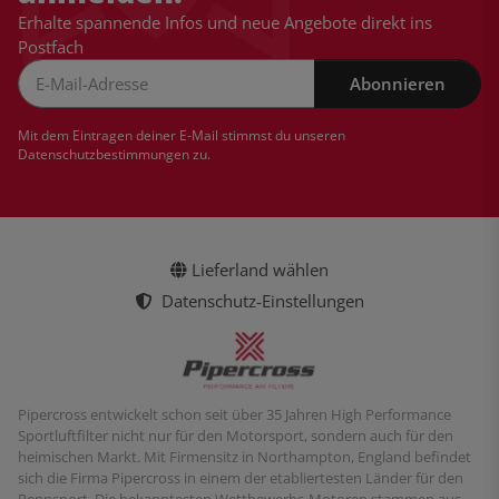
Erhalte spannende Infos und neue Angebote direkt ins
Postfach
Abonnieren
Newsletter Abonnieren
Mit dem Eintragen deiner E-Mail stimmst du unseren
Datenschutzbestimmungen
zu.
Lieferland wählen
Datenschutz-Einstellungen
Pipercross entwickelt schon seit über 35 Jahren High Performance
Sportluftfilter nicht nur für den Motorsport, sondern auch für den
heimischen Markt. Mit Firmensitz in Northampton, England befindet
sich die Firma Pipercross in einem der etabliertesten Länder für den
Rennsport. Die bekanntesten Wettbewerbs-Motoren stammen aus