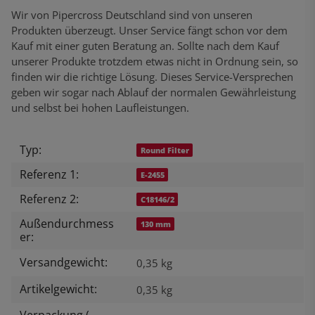
Wir von Pipercross Deutschland sind von unseren
Produkten überzeugt. Unser Service fängt schon vor dem
Kauf mit einer guten Beratung an. Sollte nach dem Kauf
unserer Produkte trotzdem etwas nicht in Ordnung sein, so
finden wir die richtige Lösung. Dieses Service-Versprechen
geben wir sogar nach Ablauf der normalen Gewährleistung
und selbst bei hohen Laufleistungen.
Typ:
Produkteigenschaft
Wert
Round Filter
Referenz 1:
E-2455
Referenz 2:
C18146/2
Außendurchmess
130 mm
er:
Versandgewicht:
0,35 kg
Artikelgewicht:
0,35
kg
Verpackung (