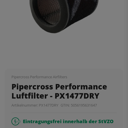
Pipercross Performance Airfilters
Pipercross Performance
Luftfilter - PX1477DRY
Artikelnummer:
PX1477DRY
GTIN:
5056195631647
Eintragungsfrei innerhalb der StVZO