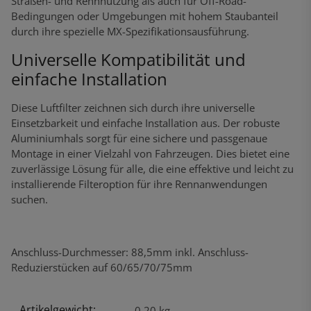
Straßen- und Rennnutzung als auch für Off-Road-
Bedingungen oder Umgebungen mit hohem Staubanteil
durch ihre spezielle MX-Spezifikationsausführung.
Universelle Kompatibilität und
einfache Installation
Diese Luftfilter zeichnen sich durch ihre universelle
Einsetzbarkeit und einfache Installation aus. Der robuste
Aluminiumhals sorgt für eine sichere und passgenaue
Montage in einer Vielzahl von Fahrzeugen. Dies bietet eine
zuverlässige Lösung für alle, die eine effektive und leicht zu
installierende Filteroption für ihre Rennanwendungen
suchen.
Anschluss-Durchmesser: 88,5mm inkl. Anschluss-
Reduzierstücken auf 60/65/70/75mm
Artikelgewicht:
Produkteigenschaft
Wert
0,20
kg