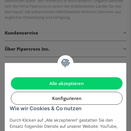
heimischen Markt. Mit Firmensitz in Northampton, England befindet
sich die Firma Pipercross in einem der etabliertesten Länder für den
Rennsport. Die bekanntesten Wettbewerbs-Motoren stammen aus
englischer Entwicklung und Fertigung.
Kundenservice
Über Pipercross Inc.
Informationen
Gesetzliche Informationen
Alle akzeptieren
Konfigurieren
Wie wir Cookies & Co nutzen
Onlinehandel basiert auf Vertrauen:
Durch Klicken auf „Alle akzeptieren“ gestatten Sie den
Einsatz folgender Dienste auf unserer Website: YouTube,
Sicher bezahlen via: