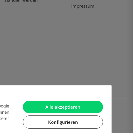
Händler werden
Impressum
oogle
Alle akzeptieren
önnen
serer
Konfigurieren