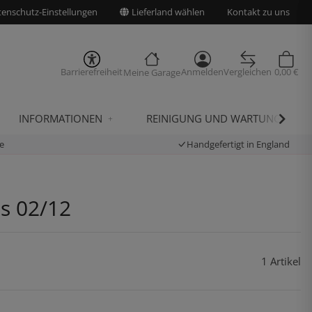
enschutz-Einstellungen
Lieferland wählen
Kontakt zu uns
Barrierefreiheit
Anmelden
Vergleichen
0,00 €
Meine Garage
INFORMATIONEN
REINIGUNG UND WARTUNG
e
Handgefertigt in England
is 02/12
1 Artikel