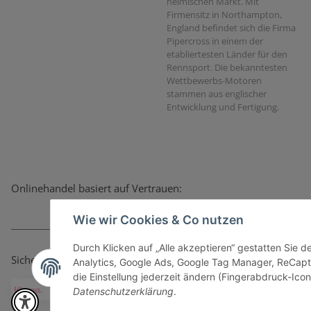
heimischen Markt. Mit
Firmensitz in Northampton,
England befindet sich die Firma
Pipercross in einem der
etabliertesten Länder für den
Rennsport. Die bekanntesten
Wettbewerbs-Motoren
stammen aus englischer
Entwicklung und Fertigung.
Onlinehandel basiert auf Vertrauen:
Wie wir Cookies & Co nutzen
Durch Klicken auf „Alle akzeptieren“ gestatten Sie 
Sicher bezahlen via:
Analytics, Google Ads, Google Tag Manager, ReCapt
die Einstellung jederzeit ändern (Fingerabdruck-Icon 
Datenschutzerklärung
.