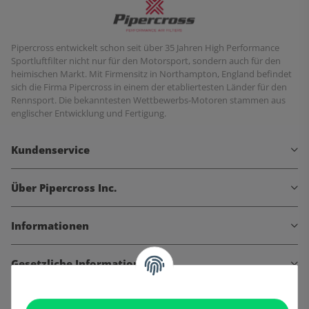
Pipercross entwickelt schon seit über 35 Jahren High Performance
Sportluftfilter nicht nur für den Motorsport, sondern auch für den
heimischen Markt. Mit Firmensitz in Northampton, England befindet
sich die Firma Pipercross in einem der etabliertesten Länder für den
Rennsport. Die bekanntesten Wettbewerbs-Motoren stammen aus
englischer Entwicklung und Fertigung.
Kundenservice
Über Pipercross Inc.
Informationen
Gesetzliche Informationen