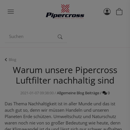
Blog
Warum unsere Pipercross
Luftfilter nachhaltig sind
Kommentar
2021-01-07 09:38:00
/
Allgemeine Blog Beiträge
/
0
Das Thema Nachhaltigkeit ist in aller Munde und das ist
auch gut so, denn wir müssen Handeln und unseren
Planeten Erde schützen. Umweltschutz und Naturschutz
waren noch nie von so großer Bedeutung wie heute, denn
der Klimawandel ist da und lässt sich nur schwer aufhalten.