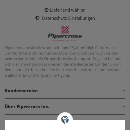
Lieferland wählen
Datenschutz-Einstellungen
Pipercross entwickelt schon seit über 35 Jahren High Performance
Sportluftfilter nicht nur für den Motorsport, sondern auch für den
heimischen Markt. Mit Firmensitz in Northampton, England befindet
sich die Firma Pipercross in einem der etabliertesten Länder für den
Rennsport. Die bekanntesten Wettbewerbs-Motoren stammen aus
englischer Entwicklung und Fertigung.
Kundenservice
Über Pipercross Inc.
Informationen