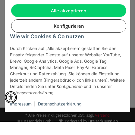
Gesetzliche Informationen
Alle akzeptieren
Konfigurieren
Wie wir Cookies & Co nutzen
Onlinehandel basiert auf Vertrauen:
Durch Klicken auf „Alle akzeptieren“ gestatten Sie den
Einsatz folgender Dienste auf unserer Website: YouTube,
Sicher bezahlen via:
Brevo, Google Analytics, Google Ads, Google Tag
Manager, ReCaptcha, Meta Pixel, PayPal Express
Checkout und Ratenzahlung. Sie können die Einstellung
jederzeit ändern (Fingerabdruck-Icon links unten). Weitere
Details finden Sie unter
Konfigurieren
und in unserer
Datenschutzerklärung
.
Impressum
|
Datenschutzerklärung
* Alle Preise inkl. gesetzlicher USt., zzgl.
Versand
© J+A Handels GmbH
Perfected by
Dreizack Medien.
Powered by
JTL-Shop