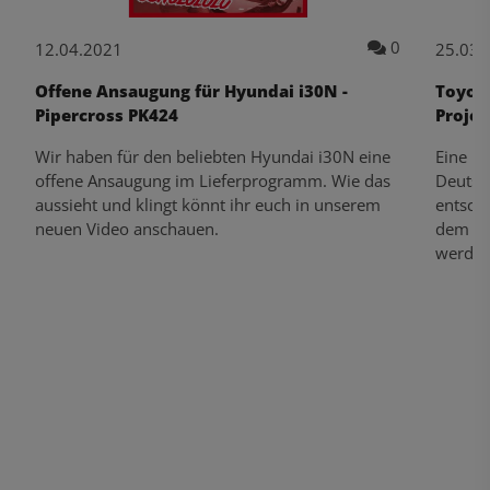
Kommentare zum Artikel Pipercross fährt - Hyundai i20N Test | R
Kommentare 
0
12.04.2021
25.03.
Offene Ansaugung für Hyundai i30N -
Toyota
Pipercross PK424
Projek
Wir haben für den beliebten Hyundai i30N eine
Eine ne
offene Ansaugung im Lieferprogramm. Wie das
Deutsc
aussieht und klingt könnt ihr euch in unserem
entschi
neuen Video anschauen.
dem wir
werden